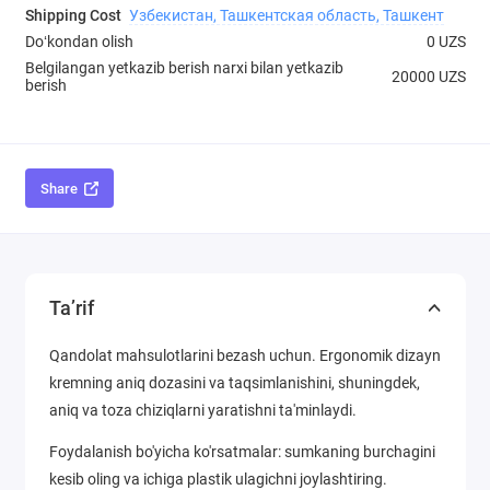
Shipping Cost
Узбекистан, Ташкентская область, Ташкент
Doʻkondan olish
0 UZS
Belgilangan yetkazib berish narxi bilan yetkazib
20000 UZS
berish
Share
Ta’rif
Qandolat mahsulotlarini bezash uchun. Ergonomik dizayn
kremning aniq dozasini va taqsimlanishini, shuningdek,
aniq va toza chiziqlarni yaratishni ta'minlaydi.
Foydalanish bo'yicha ko'rsatmalar: sumkaning burchagini
kesib oling va ichiga plastik ulagichni joylashtiring.