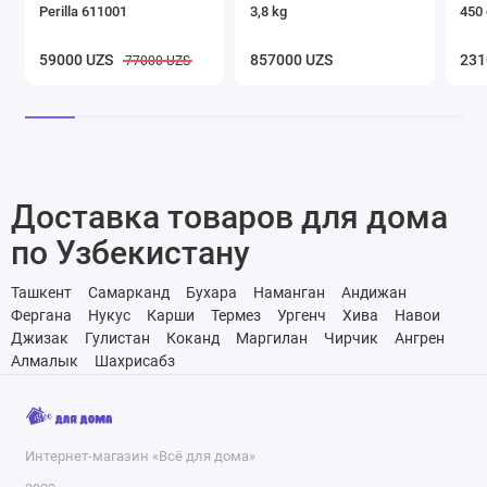
Perilla 611001
3,8 kg
450 
59000 UZS
857000 UZS
231
77000 UZS
Доставка товаров для дома
по Узбекистану
Ташкент
Самарканд
Бухара
Наманган
Андижан
Фергана
Нукус
Карши
Термез
Ургенч
Хива
Навои
Джизак
Гулистан
Коканд
Маргилан
Чирчик
Ангрен
Алмалык
Шахрисабз
Интернет-магазин «Всё для дома»