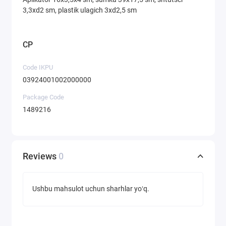
3,3xd2 sm, plastik ulagich 3xd2,5 sm
CP
Code IKPU
03924001002000000
Package Code
1489216
Reviews
0
Ushbu mahsulot uchun sharhlar yoʻq.