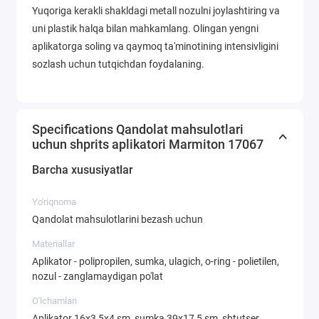
Yuqoriga kerakli shakldagi metall nozulni joylashtiring va
uni plastik halqa bilan mahkamlang. Olingan yengni
aplikatorga soling va qaymoq ta'minotining intensivligini
sozlash uchun tutqichdan foydalaning.
Specifications Qandolat mahsulotlari
uchun shprits aplikatori Marmiton 17067
Barcha xususiyatlar
Yo'riqnoma
Qandolat mahsulotlarini bezash uchun
Materiallar
Aplikator - polipropilen, sumka, ulagich, o-ring - polietilen,
nozul - zanglamaydigan po'lat
O'lchamlari
Aplikator 16x3,5x4 sm, sumka 39x17,5 sm, shtutser