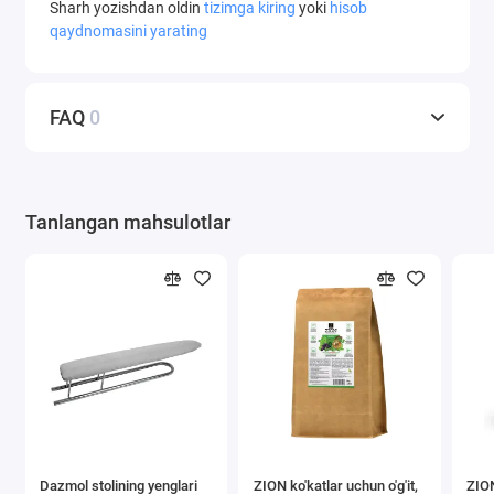
Sharh yozishdan oldin
tizimga kiring
yoki
hisob
qaydnomasini yarating
FAQ
0
Tanlangan mahsulotlar
Dazmol stolining yenglari
ZION ko'katlar uchun o'g'it,
ZION