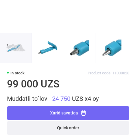
In stock
Product code: 11000028
99 000 UZS
Muddatli to`lov -
24 750
UZS x4 oy
Xarid savatiga
Quick order