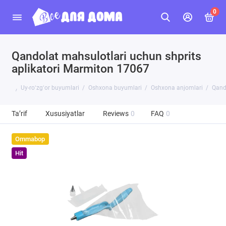
0
Qandolat mahsulotlari uchun shprits
aplikatori Marmiton 17067
Uy-roʻzgʻor buyumlari
Oshxona buyumlari
Oshxona anjomlari
Qando
Ta’rif
Xususiyatlar
Reviews
0
FAQ
0
Ommabop
Hit