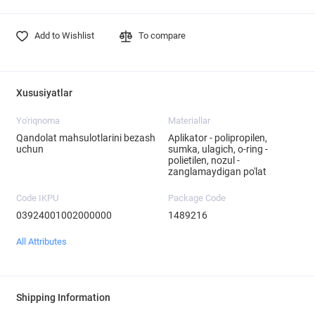
Add to Wishlist
To compare
Xususiyatlar
Yo'riqnoma
Materiallar
Qandolat mahsulotlarini bezash
Aplikator - polipropilen,
uchun
sumka, ulagich, o-ring -
polietilen, nozul -
zanglamaydigan po'lat
Code IKPU
Package Code
03924001002000000
1489216
All Attributes
Shipping Information