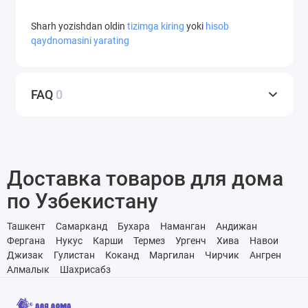
Sharh yozishdan oldin
tizimga kiring
yoki
hisob
qaydnomasini yarating
FAQ
0
Доставка товаров для дома
по Узбекистану
Ташкент
Самарканд
Бухара
Наманган
Андижан
Фергана
Нукус
Карши
Термез
Ургенч
Хива
Навои
Джизак
Гулистан
Коканд
Маргилан
Чирчик
Ангрен
Алмалык
Шахрисабз