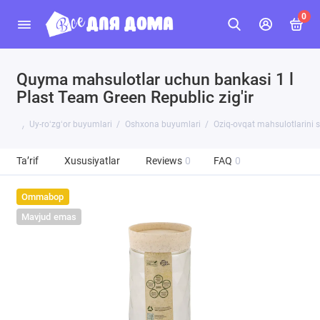
0
Quyma mahsulotlar uchun bankasi 1 l
Plast Team Green Republic zig'ir
Uy-roʻzgʻor buyumlari
Oshxona buyumlari
Oziq-ovqat mahsulotlarini 
Ta’rif
Xususiyatlar
Reviews
0
FAQ
0
Ommabop
Mavjud emas