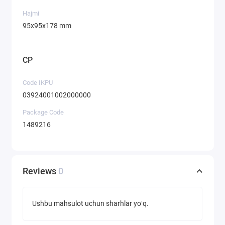
Hajmi
95х95х178 mm
CP
Code IKPU
03924001002000000
Package Code
1489216
Reviews
0
Ushbu mahsulot uchun sharhlar yoʻq.