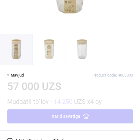
Mavjud
Product code: 4003003
57 000 UZS
Muddatli to`lov -
14 250
UZS x4 oy
Xarid savatiga