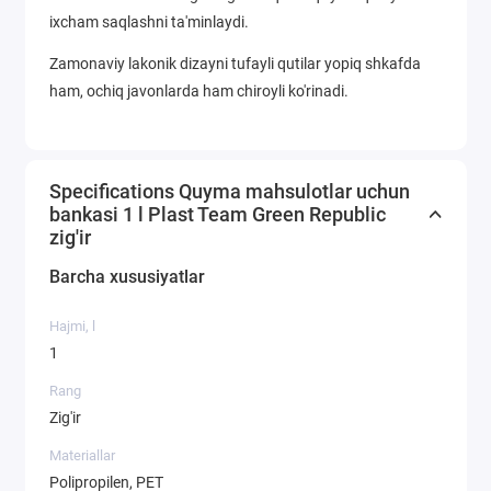
ixcham saqlashni ta'minlaydi.
Zamonaviy lakonik dizayni tufayli qutilar yopiq shkafda
ham, ochiq javonlarda ham chiroyli ko'rinadi.
Specifications Quyma mahsulotlar uchun
bankasi 1 l Plast Team Green Republic
zig'ir
Barcha xususiyatlar
Hajmi, l
1
Rang
Zig'ir
Materiallar
Polipropilen, PET