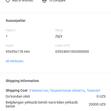
Add to Wishlist
To compare
Xususiyatlar
Hajmi, l
Rang
1
Zig'ir
Hajmi
Code IKPU
95х95х178 mm
03924001002000000
All Attributes
Shipping Information
Shipping Cost
Узбекистан, Ташкентская область, Ташкент
Doʻkondan olish
0 UZS
Belgilangan yetkazib berish narxi bilan yetkazib
20000 UZS
berish