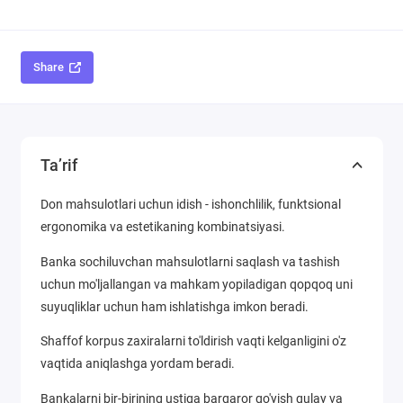
Share
Ta’rif
Don mahsulotlari uchun idish - ishonchlilik, funktsional
ergonomika va estetikaning kombinatsiyasi.
Banka sochiluvchan mahsulotlarni saqlash va tashish
uchun mo'ljallangan va mahkam yopiladigan qopqoq uni
suyuqliklar uchun ham ishlatishga imkon beradi.
Shaffof korpus zaxiralarni to'ldirish vaqti kelganligini o'z
vaqtida aniqlashga yordam beradi.
Bankalarni bir-birining ustiga barqaror qo'yish qulay va