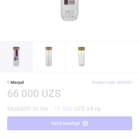
Mavjud
Product code: 4003007
66 000 UZS
Muddatli to`lov -
16 500
UZS x4 oy
Xarid savatiga