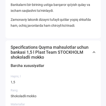
Bankalarni bir-birining ustiga barqaror qo'yish qulay va
ixcham saqlashni ta'minlaydi.
Zamonaviy lakonik dizayni tufayli qutilar yopiq shkafda
ham, ochiq javonlarda ham chiroyli ko'rinadi.
Specifications Quyma mahsulotlar uchun
bankasi 1,5 l Plast Team STOCKHOLM
shokoladli mokko
Barcha xususiyatlar
Hajmi, l
1,5
Rang
Shokoladli mokko
Materiallar