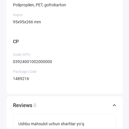
Polipropilen, PET, gofrokarton
Hajmi
95х95х266 mm
CP
Code IKPU
03924001002000000
Package Code
1489216
Reviews
0
Ushbu mahsulot uchun sharhlar yoʻq.