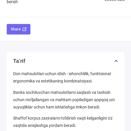
berish
Share
Ta’rif
Don mahsulotlari uchun idish - ishonchlilik, funktsional
ergonomika va estetikaning kombinatsiyasi.
Banka sochiluvchan mahsulotlarni saqlash va tashish
uchun mo'ljallangan va mahkam yopiladigan qopqoq uni
suyuqliklar uchun ham ishlatishga imkon beradi.
Shaffof korpus zaxiralarni to'ldirish vaqti kelganligini o'z
vaqtida aniqlashga yordam beradi.