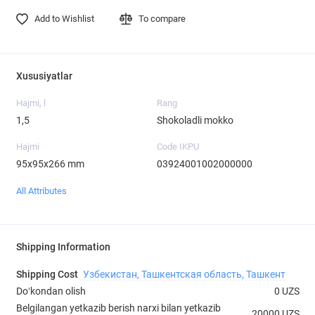
Add to Wishlist
To compare
Xususiyatlar
Hajmi, l
Rang
1,5
Shokoladli mokko
Hajmi
Code IKPU
95х95х266 mm
03924001002000000
All Attributes
Shipping Information
Shipping Cost
Узбекистан, Ташкентская область, Ташкент
Doʻkondan olish
0 UZS
Belgilangan yetkazib berish narxi bilan yetkazib
20000 UZS