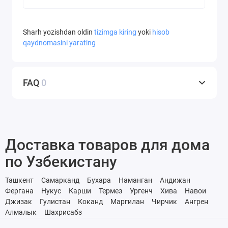
Sharh yozishdan oldin
tizimga kiring
yoki
hisob
qaydnomasini yarating
FAQ
0
Доставка товаров для дома
по Узбекистану
Ташкент
Самарканд
Бухара
Наманган
Андижан
Фергана
Нукус
Карши
Термез
Ургенч
Хива
Навои
Джизак
Гулистан
Коканд
Маргилан
Чирчик
Ангрен
Алмалык
Шахрисабз