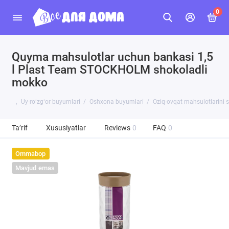
0
Quyma mahsulotlar uchun bankasi 1,5
l Plast Team STOCKHOLM shokoladli
mokko
Uy-roʻzgʻor buyumlari
Oshxona buyumlari
Oziq-ovqat mahsulotlarini 
Ta’rif
Xususiyatlar
Reviews
0
FAQ
0
Ommabop
Mavjud emas