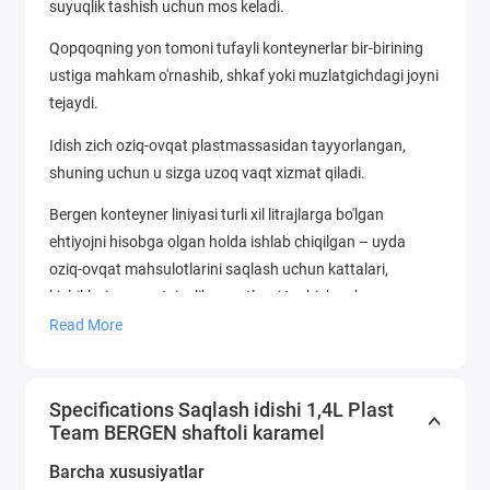
suyuqlik tashish uchun mos keladi.
Qopqoqning yon tomoni tufayli konteynerlar bir-birining
ustiga mahkam o'rnashib, shkaf yoki muzlatgichdagi joyni
tejaydi.
Idish zich oziq-ovqat plastmassasidan tayyorlangan,
shuning uchun u sizga uzoq vaqt xizmat qiladi.
Bergen konteyner liniyasi turli xil litrajlarga bo'lgan
ehtiyojni hisobga olgan holda ishlab chiqilgan – uyda
oziq-ovqat mahsulotlarini saqlash uchun kattalari,
kichiklari esa portsiyalik ovqatlarni tashish uchun.
Read More
Harorat rejimi: -5 +70°S
Specifications Saqlash idishi 1,4L Plast
Team BERGEN shaftoli karamel
Barcha xususiyatlar