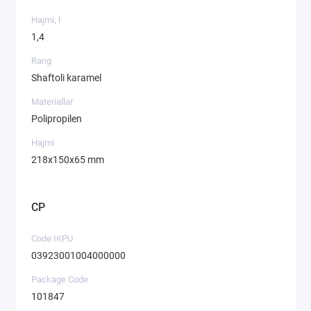
Hajmi, l
1,4
Rang
Shaftoli karamel
Materiallar
Polipropilen
Hajmi
218х150х65 mm
CP
Code IKPU
03923001004000000
Package Code
101847