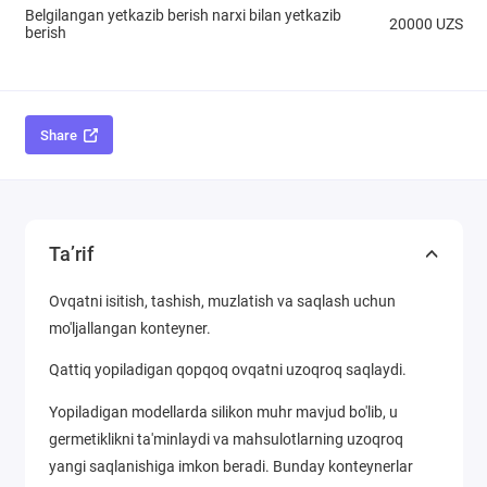
Belgilangan yetkazib berish narxi bilan yetkazib
20000 UZS
berish
Share
Ta’rif
Ovqatni isitish, tashish, muzlatish va saqlash uchun
mo'ljallangan konteyner.
Qattiq yopiladigan qopqoq ovqatni uzoqroq saqlaydi.
Yopiladigan modellarda silikon muhr mavjud bo'lib, u
germetiklikni ta'minlaydi va mahsulotlarning uzoqroq
yangi saqlanishiga imkon beradi. Bunday konteynerlar