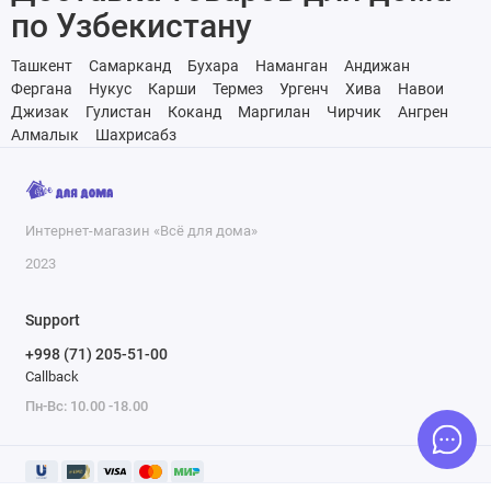
по Узбекистану
Ташкент
Самарканд
Бухара
Наманган
Андижан
Фергана
Нукус
Карши
Термез
Ургенч
Хива
Навои
Джизак
Гулистан
Коканд
Маргилан
Чирчик
Ангрен
Алмалык
Шахрисабз
Интернет-магазин «Всё для дома»
2023
Support
+998 (71) 205-51-00
Callback
Пн-Вс: 10.00 -18.00