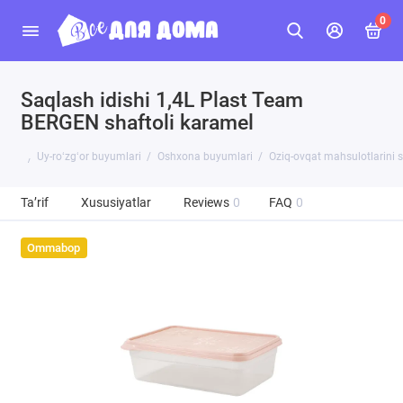
0
Saqlash idishi 1,4L Plast Team
BERGEN shaftoli karamel
Uy-roʻzgʻor buyumlari
Oshxona buyumlari
Oziq-ovqat mahsulotlarini 
Ta’rif
Xususiyatlar
Reviews
0
FAQ
0
Ommabop