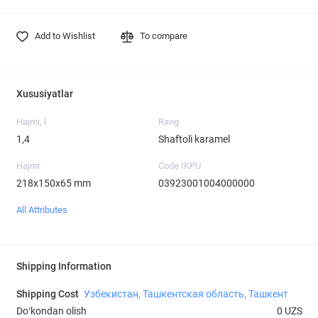
Add to Wishlist
To compare
Xususiyatlar
Hajmi, l
Rang
1,4
Shaftoli karamel
Hajmi
Code IKPU
218х150х65 mm
03923001004000000
All Attributes
Shipping Information
Shipping Cost
Узбекистан, Ташкентская область, Ташкент
Doʻkondan olish
0 UZS