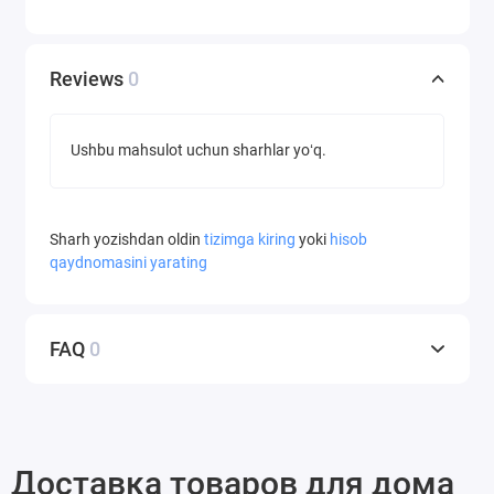
Reviews
0
Ushbu mahsulot uchun sharhlar yoʻq.
Sharh yozishdan oldin
tizimga kiring
yoki
hisob
qaydnomasini yarating
FAQ
0
Доставка товаров для дома