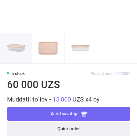
In stock
Product code: 4020007
60 000 UZS
Muddatli to`lov -
15 000
UZS x4 oy
Xarid savatiga
Quick order