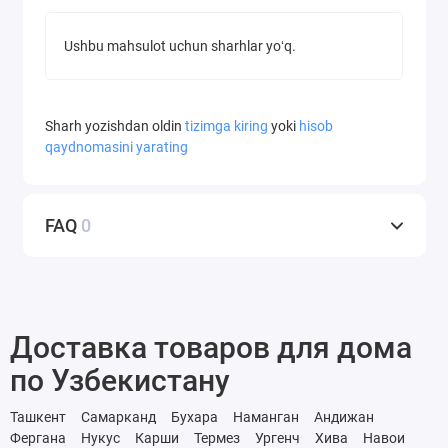
Ushbu mahsulot uchun sharhlar yoʻq.
Sharh yozishdan oldin
tizimga kiring
yoki
hisob
qaydnomasini yarating
FAQ
0
Доставка товаров для дома
по Узбекистану
Ташкент
Самарканд
Бухара
Наманган
Андижан
Фергана
Нукус
Карши
Термез
Ургенч
Хива
Навои