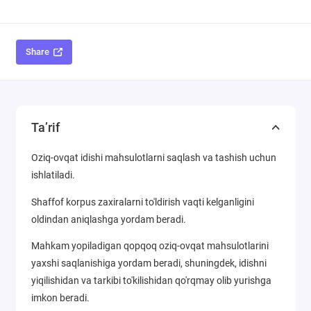
Share
Ta’rif
Oziq-ovqat idishi mahsulotlarni saqlash va tashish uchun
ishlatiladi.
Shaffof korpus zaxiralarni to'ldirish vaqti kelganligini
oldindan aniqlashga yordam beradi.
Mahkam yopiladigan qopqoq oziq-ovqat mahsulotlarini
yaxshi saqlanishiga yordam beradi, shuningdek, idishni
yiqilishidan va tarkibi to'kilishidan qo'rqmay olib yurishga
imkon beradi.