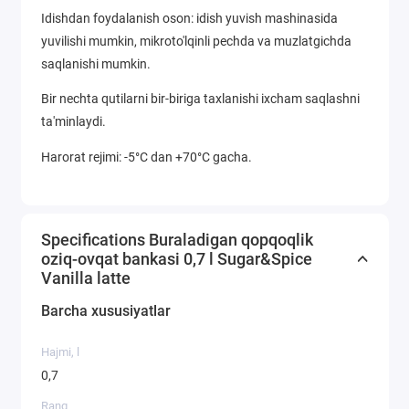
Idishdan foydalanish oson: idish yuvish mashinasida
yuvilishi mumkin, mikroto'lqinli pechda va muzlatgichda
saqlanishi mumkin.
Bir nechta qutilarni bir-biriga taxlanishi ixcham saqlashni
ta'minlaydi.
Harorat rejimi: -5°C dan +70°C gacha.
Specifications Buraladigan qopqoqlik
oziq-ovqat bankasi 0,7 l Sugar&Spice
Vanilla latte
Barcha xususiyatlar
Hajmi, l
0,7
Rang