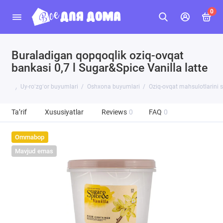
0
Buraladigan qopqoqlik oziq-ovqat
bankasi 0,7 l Sugar&Spice Vanilla latte
Uy-roʻzgʻor buyumlari
Oshxona buyumlari
Oziq-ovqat mahsulotlarini 
Ta’rif
Xususiyatlar
Reviews
0
FAQ
0
Ommabop
Mavjud emas