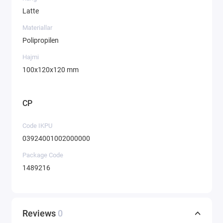
Latte
Materiallar
Polipropilen
Hajmi
100x120x120 mm
CP
Code IKPU
03924001002000000
Package Code
1489216
Reviews
0