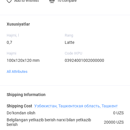
Add to Wishlist
To compare
Xususiyatlar
Hajmi, l
Rang
0,7
Latte
Hajmi
Code IKPU
100x120x120 mm
03924001002000000
All Attributes
Shipping Information
Shipping Cost
Узбекистан, Ташкентская область, Ташкент
Doʻkondan olish
0 UZS
Belgilangan yetkazib berish narxi bilan yetkazib
20000 UZS
berish