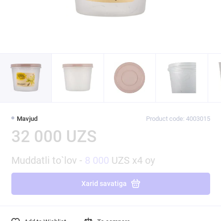
Mavjud
Product code: 4003015
32 000 UZS
Muddatli to`lov -
8 000
UZS x4 oy
Xarid savatiga