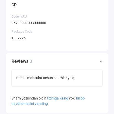
CP
Code IKPU
05703001003000000
Package Code
1007226
Reviews
0
Ushbu mahsulot uchun sharhlar yoʻq.
Sharh yozishdan oldin
tizimga kiring
yoki
hisob
qaydnomasini yarating