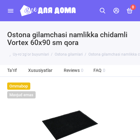
0
Ostona gilamchasi namlikka chidamli
Vortex 60x90 sm qora
Uy-roʻzgʻor buyumlari
Ostona gilamlari
Ostona gilamchasi namlikka c
Ta’rif
Xususiyatlar
Reviews
0
FAQ
0
Ommabop
Mavjud emas