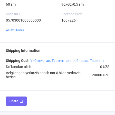
60 sm
90х60х0,5 sm
Code IKPU
Package Code
05703001003000000
1007226
All Attributes
Shipping Information
Shipping Cost
Узбекистан, Ташкентская область, Ташкент
Doʻkondan olish
0 UZS
Belgilangan yetkazib berish narxi bilan yetkazib
20000 UZS
berish
Share