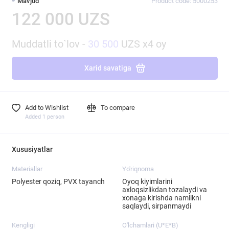
Mavjud
Product code: 5000253
122 000 UZS
Muddatli to`lov -
30 500
UZS x4 oy
Xarid savatiga
Add to Wishlist
To compare
Added 1 person
Xususiyatlar
Materiallar
Yo'riqnoma
Polyester qoziq, PVX tayanch
Oyoq kiyimlarini
axloqsizlikdan tozalaydi va
xonaga kirishda namlikni
saqlaydi, sirpanmaydi
Kengligi
O'lchamlari (U*E*B)