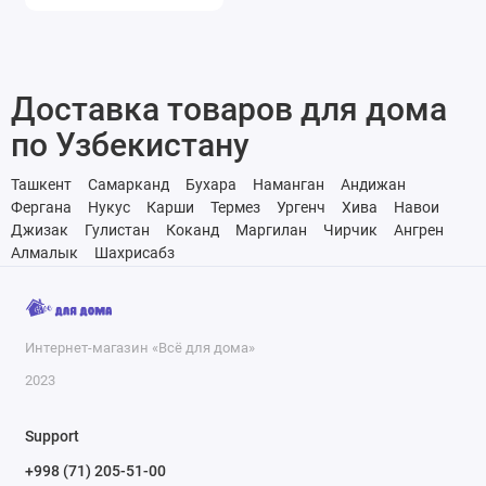
Доставка товаров для дома
по Узбекистану
Ташкент
Самарканд
Бухара
Наманган
Андижан
Фергана
Нукус
Карши
Термез
Ургенч
Хива
Навои
Джизак
Гулистан
Коканд
Маргилан
Чирчик
Ангрен
Алмалык
Шахрисабз
Интернет-магазин «Всё для дома»
2023
Support
+998 (71) 205-51-00