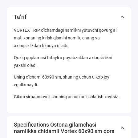
Ta’rif
VORTEX TRIP o'lchamdagi namlikni yutuvchi qovurg'ali
mat, xonaning kirish qismini namlik, chang va
axloqsizlikdan himoya qiladi.
Qoziq qoplamasi tufayli u poyabzaldan axloqsizlikni
yaxshi oladi.
Uning o'lchami 60x90 sm, shuning uchun u ko'p joy
egallamaydi.
Gilam sirpanmaydi, shuning uchun uni ishlatish xavfsiz.
Specifications Ostona gilamchasi
namlikka chidamli Vortex 60x90 sm qora