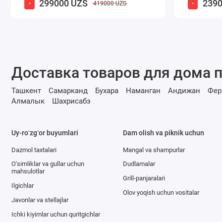
299000 UZS
2390
-
-
419000 UZS
Доставка товаров для дома п
Ташкент
Самарканд
Бухара
Наманган
Андижан
Фер
Алмалык
Шахрисабз
Uy-roʻzgʻor buyumlari
Dam olish va piknik uchun
Dazmol taxtalari
Mangal va shampurlar
O'simliklar va gullar uchun
Dudlamalar
mahsulotlar
Grill-panjaralari
Ilgichlar
Olov yoqish uchun vositalar
Javonlar va stellajlar
Ichki kiyimlar uchun quritgichlar