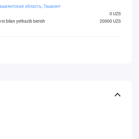
Ташкентская область, Ташкент
0 UZS
xi bilan yetkazib berish
20000 UZS