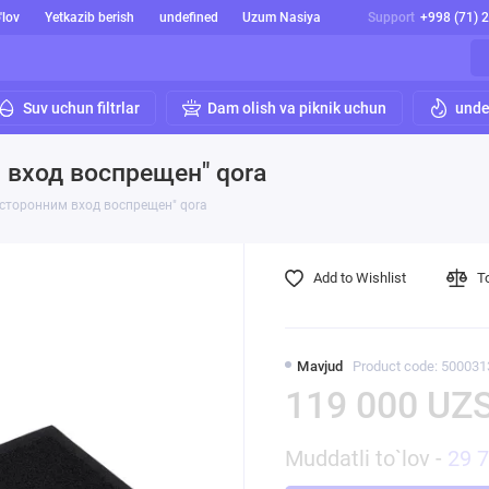
'lov
Yetkazib berish
undefined
Uzum Nasiya
Support
+998 (71) 
Suv uchun filtrlar
Dam olish va piknik uchun
unde
м вход воспрещен" qora
Посторонним вход воспрещен" qora
Add to Wishlist
T
Mavjud
Product code: 500031
119 000 UZ
Muddatli to`lov -
29 