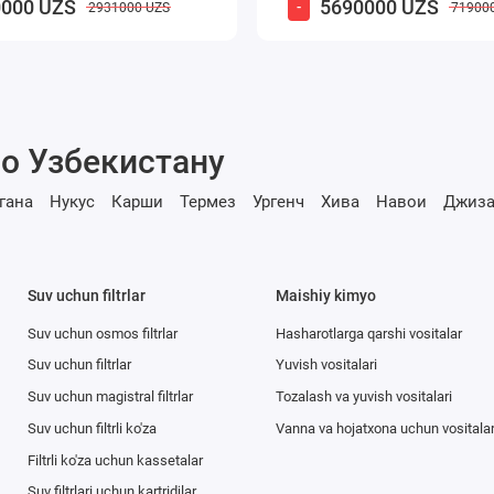
000 UZS
5690000 UZS
-
2931000 UZS
71900
о Узбекистану
гана
Нукус
Карши
Термез
Ургенч
Хива
Навои
Джиза
Suv uchun filtrlar
Maishiy kimyo
Suv uchun osmos filtrlar
Hasharotlarga qarshi vositalar
Suv uchun filtrlar
Yuvish vositalari
Suv uchun magistral filtrlar
Tozalash va yuvish vositalari
Suv uchun filtrli ko'za
Vanna va hojatxona uchun vositala
Filtrli ko'za uchun kassetalar
Suv filtrlari uchun kartridjlar