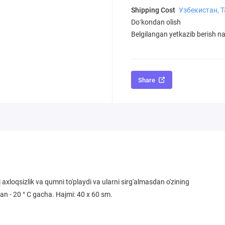
Shipping Cost
Узбекистан, 
Doʻkondan olish
Belgilangan yetkazib berish nar
Share
loqsizlik va qumni to'playdi va ularni sirg'almasdan o'zining
 dan - 20 ° C gacha. Hajmi: 40 x 60 sm.