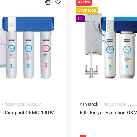
Aksiya
Ommabop
Hit
Product code: 6003014
In stock
Product code: 6007
ryer Compact OSMO 100 М
Filtr Baryer Evolution O