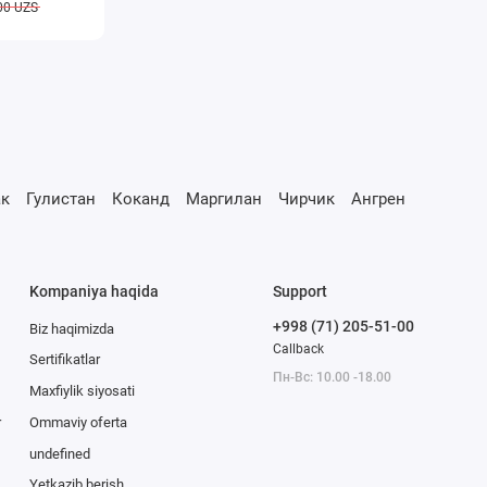
00 UZS
к
Гулистан
Коканд
Маргилан
Чирчик
Ангрен
Kompaniya haqida
Support
+998 (71) 205-51-00
Biz haqimizda
Callback
Sertifikatlar
Пн-Вс: 10.00 -18.00
Maxfiylik siyosati
r
Ommaviy oferta
undefined
Yetkazib berish