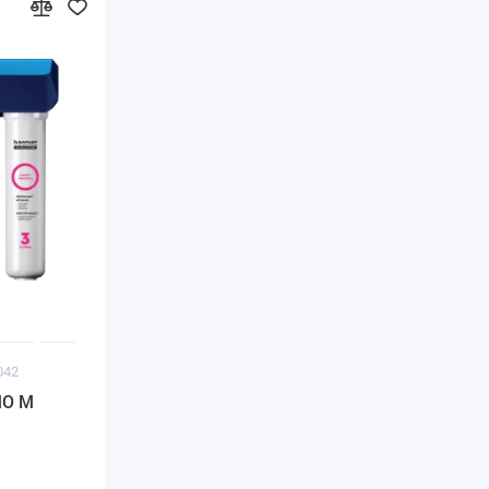
042
SMO M