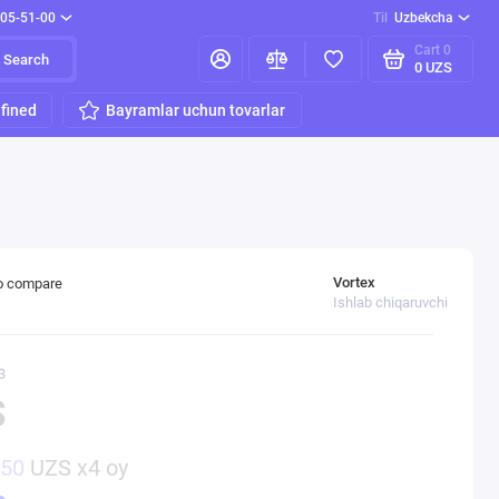
205-51-00
Til
Uzbekcha
Cart
0
Search
0 UZS
fined
Bayramlar uchun tovarlar
Vortex
o compare
Ishlab chiqaruvchi
3
S
750
UZS x4 oy