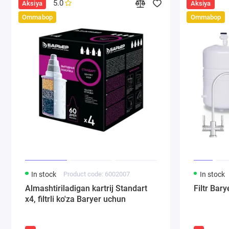
5.0
Aksiya
Aksiya
Ommabop
Ommabop
In stock
Product code: 6002007
In stock
Almashtiriladigan kartrij Standart
Filtr Ba
x4, filtrli ko'za Baryer uchun