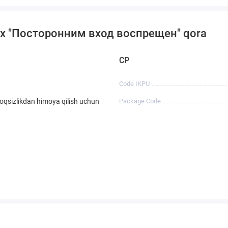
rtex "Посторонним вход воспрещен" qora
CP
Code IKPU
oqsizlikdan himoya qilish uchun
Package Code