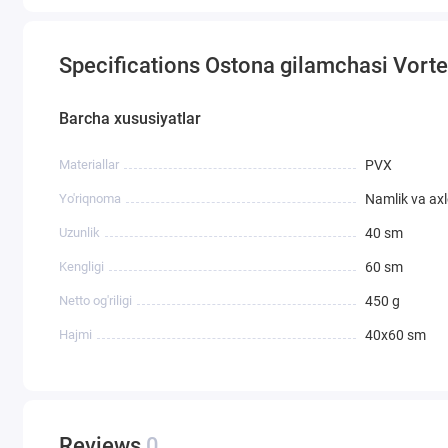
Specifications Ostona gilamchasi Vo
Barcha xususiyatlar
Materiallar
PVX
Yo'riqnoma
Namlik va axl
Uzunlik
40 sm
Kengligi
60 sm
Netto og'riligi
450 g
Hajmi
40х60 sm
Reviews
0