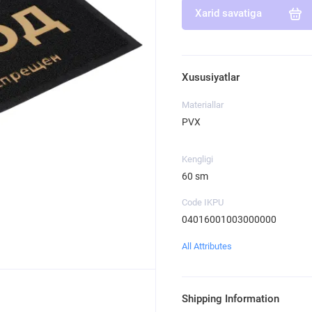
Xarid savatiga
Xususiyatlar
Materiallar
PVX
Kengligi
60 sm
Code IKPU
04016001003000000
All Attributes
Shipping Information