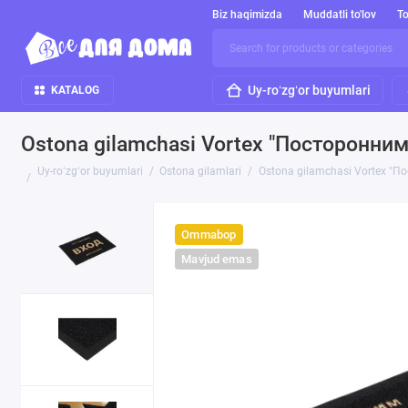
Biz haqimizda
Muddatli to'lov
To
Uy-roʻzgʻor buyumlari
KATALOG
Ostona gilamchasi Vortex "Посторонни
Uy-roʻzgʻor buyumlari
Ostona gilamlari
Ostona gilamchasi Vortex "
Ommabop
Mavjud emas