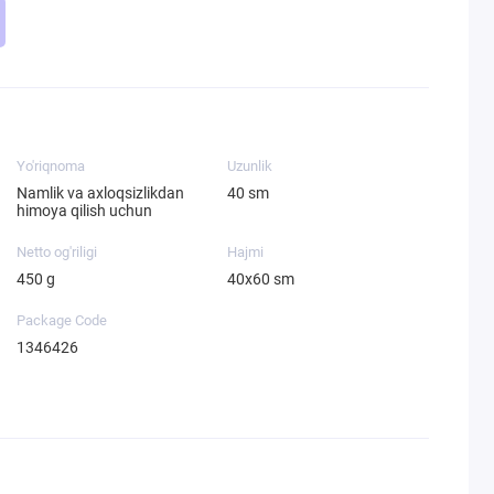
Yo'riqnoma
Uzunlik
Namlik va axloqsizlikdan
40 sm
himoya qilish uchun
Netto og'riligi
Hajmi
450 g
40х60 sm
Package Code
1346426