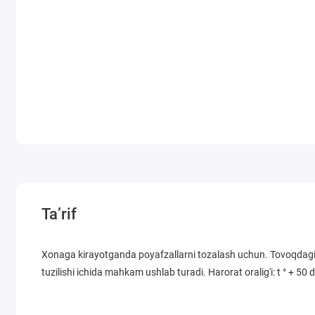
Ta’rif
Xonaga kirayotganda poyafzallarni tozalash uchun. Tovoqdagi ax
tuzilishi ichida mahkam ushlab turadi. Harorat oralig'i: t ° + 50