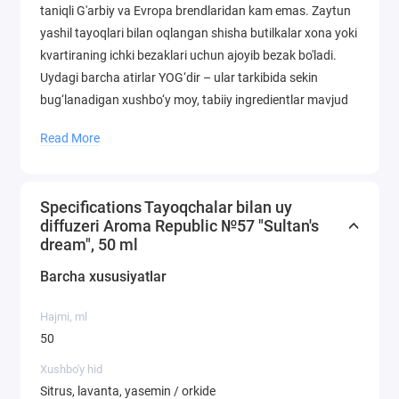
taniqli G'arbiy va Evropa brendlaridan kam emas. Zaytun
yashil tayoqlari bilan oqlangan shisha butilkalar xona yoki
kvartiraning ichki bezaklari uchun ajoyib bezak bo'ladi.
Uydagi barcha atirlar YOG‘dir – ular tarkibida sekin
bug‘lanadigan xushbo‘y moy, tabiiy ingredientlar mavjud
bo‘lib, 4-5 oy davom etadi. Ajoyib xushbo'y hid uyingizni
Read More
uzoq vaqt to'ldiradi. Siz bizning parfyumerlarimiz va
tabiatning o'zi mo'ljallangan sof hidlarni eshitasiz.
Tarkibida alkogol bo'lmasin. Xonadagi fon hidi har doim
Specifications Tayoqchalar bilan uy
ham hidlash organlari tomonidan aniqlanmaydi, lekin
diffuzeri Aroma Republic №57 "Sultan's
tana bu aromatik signalni qabul qiladi: insonning
dream", 50 ml
farovonligi ham, uning kayfiyati ham yaxshilanadi. Aroma
Barcha xususiyatlar
diffuzeri charchoq va ko'z zo'riqishini kamaytiradi va
terining holatini yaxshilaydi. Sotuvda siz analoglarni
Hajmi, ml
topishingiz mumkin - alkogolli modellar - ular juda aniq
50
boy va yorqin xushbo'y hidga ega, chunki alkogol
molekulalarining tarqalish va bug'lanish tezligi yuqori,
Xushbo'y hid
ammo ular havo spreyi kabi kuchli alkogol hidiga ega va
Sitrus, lavanta, yasemin / orkide