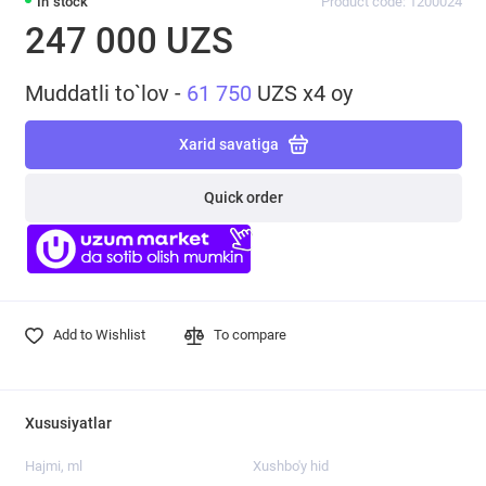
In stock
Product code: 1200024
247 000 UZS
Muddatli to`lov -
61 750
UZS x4 oy
Xarid savatiga
Quick order
Add to Wishlist
To compare
Xususiyatlar
Hajmi, ml
Xushbo'y hid