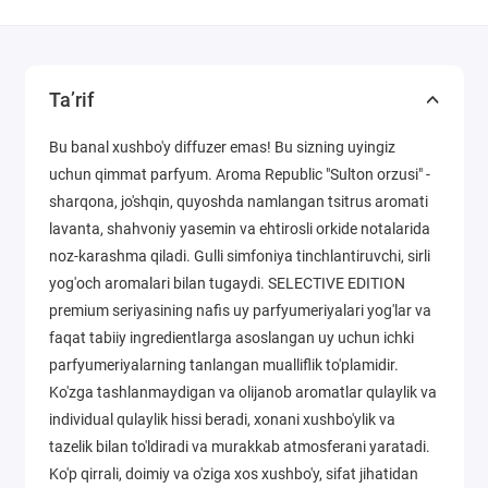
Ta’rif
Bu banal xushbo'y diffuzer emas! Bu sizning uyingiz
uchun qimmat parfyum. Aroma Republic "Sulton orzusi" -
sharqona, jo'shqin, quyoshda namlangan tsitrus aromati
lavanta, shahvoniy yasemin va ehtirosli orkide notalarida
noz-karashma qiladi. Gulli simfoniya tinchlantiruvchi, sirli
yog'och aromalari bilan tugaydi. SELECTIVE EDITION
premium seriyasining nafis uy parfyumeriyalari yog'lar va
faqat tabiiy ingredientlarga asoslangan uy uchun ichki
parfyumeriyalarning tanlangan mualliflik to'plamidir.
Ko'zga tashlanmaydigan va olijanob aromatlar qulaylik va
individual qulaylik hissi beradi, xonani xushbo'ylik va
tazelik bilan to'ldiradi va murakkab atmosferani yaratadi.
Ko'p qirrali, doimiy va o'ziga xos xushbo'y, sifat jihatidan