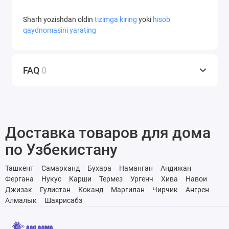
bo'lsa, bir nechta aromatlar to'plamini sotib oling: shu
Sharh yozishdan oldin
tizimga kiring
yoki
hisob
tarzda qabul qiluvchi o'zi xohlagan narsani tanlashi yoki
qaydnomasini yarating
maxsus, noyob aromatik kompozitsiyani yaratishi
mumkin. Uy uchun hidli atir.
FAQ
0
Доставка товаров для дома
по Узбекистану
Ташкент
Самарканд
Бухара
Наманган
Андижан
Фергана
Нукус
Карши
Термез
Ургенч
Хива
Навои
Джизак
Гулистан
Коканд
Маргилан
Чирчик
Ангрен
Алмалык
Шахрисабз