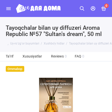
0
Tayoqchalar bilan uy diffuzeri Aroma
Republic №57 "Sultan's dream", 50 ml
Uy-roʻzgʻor buyumlari
Xushbo'y hidlar
Tayoqchalar bilan uy diffuzeri 
Ta’rif
Xususiyatlar
Reviews
0
FAQ
0
Ommabop