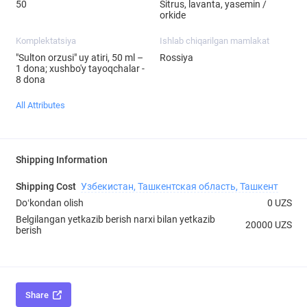
50
Sitrus, lavanta, yasemin /
orkide
Komplektatsiya
Ishlab chiqarilgan mamlakat
"Sulton orzusi" uy atiri, 50 ml –
Rossiya
1 dona; xushbo'y tayoqchalar -
8 dona
All Attributes
Shipping Information
Shipping Cost
Узбекистан, Ташкентская область, Ташкент
Doʻkondan olish
0 UZS
Belgilangan yetkazib berish narxi bilan yetkazib
20000 UZS
berish
Share