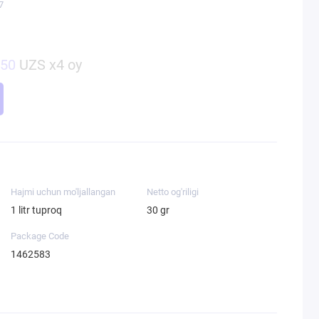
7
250
UZS x4 oy
Hajmi uchun mo'ljallangan
Netto og'riligi
1 litr tuproq
30 gr
Package Code
1462583