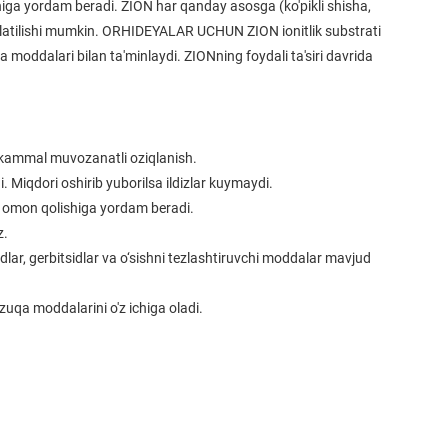
shiga yordam beradi. ZION har qanday asosga (ko'pikli shisha,
shlatilishi mumkin. ORHIDEYALAR UCHUN ZION ionitlik substrati
 moddalari bilan ta'minlaydi. ZIONning foydali ta'siri davrida
ukammal muvozanatli oziqlanish.
di. Miqdori oshirib yuborilsa ildizlar kuymaydi.
a omon qolishiga yordam beradi.
z.
sidlar, gerbitsidlar va o‘sishni tezlashtiruvchi moddalar mavjud
qa moddalarini o'z ichiga oladi.
ni idishning hajmiga ehtiyotkorlik bilan yoyib, suv bilan to'kib
iq. Qo'llaniladigan substrat miqdori bo'yicha hech qanday