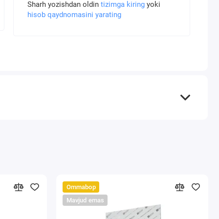
Sharh yozishdan oldin
tizimga kiring
yoki
hisob qaydnomasini yarating
Ommabop
Mavjud emas