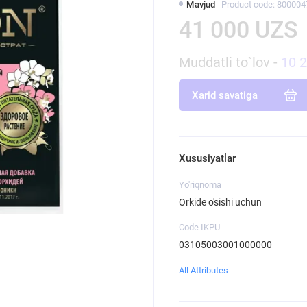
Mavjud
Product code: 800004
41 000 UZS
Muddatli to`lov -
10 
Xarid savatiga
Xususiyatlar
Yo'riqnoma
Orkide o'sishi uchun
Code IKPU
03105003001000000
All Attributes