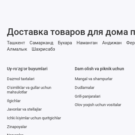
Доставка товаров для дома п
Ташкент
Самарканд
Бухара
Наманган
Андижан
Фер
Алмалык
Шахрисабз
Uy-roʻzgʻor buyumlari
Dam olish va piknik uchun
Dazmol taxtalari
Mangal va shampurlar
O'simliklar va gullar uchun
Dudlamalar
mahsulotlar
Grill-panjaralari
Ilgichlar
Olov yoqish uchun vositalar
Javonlar va stellajlar
Ichki kiyimlar uchun quritgichlar
Zinapoyalar