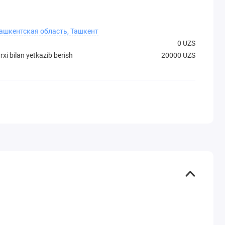
Ташкентская область, Ташкент
0 UZS
xi bilan yetkazib berish
20000 UZS