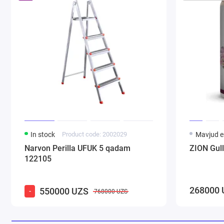
In stock
Product code: 2002029
Mavjud 
Narvon Perilla UFUK 5 qadam
ZION Gull
122105
268000 
550000 UZS
-
768000 UZS