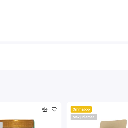
Ommabop
Mavjud emas
s