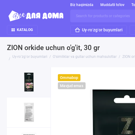
Biz haqimizda
Muddatli to'lov
To
Uy-roʻzgʻor buyumlari
KATALOG
ZION orkide uchun o'g'it, 30 gr
Uy-roʻzgʻor buyumlari
O'simliklar va gullar uchun mahsulotlar
ZION ork
Ommabop
Mavjud emas