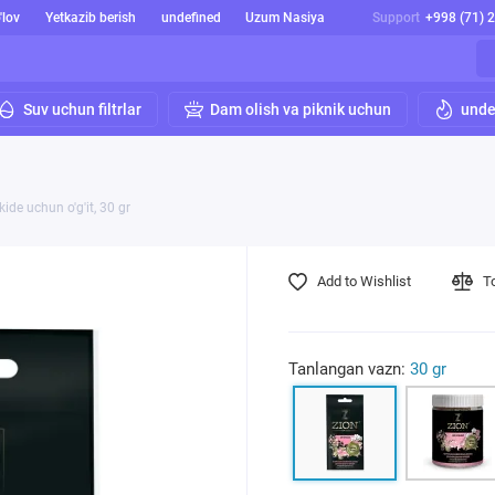
'lov
Yetkazib berish
undefined
Uzum Nasiya
Support
+998 (71) 
Suv uchun filtrlar
Dam olish va piknik uchun
unde
ide uchun o'g'it, 30 gr
Add to Wishlist
T
Tanlangan vazn:
30 gr