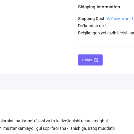
Shipping Information
Shipping Cost
Узбекистан, 
Doʻkondan olish
Belgilangan yetkazib berish nar
Share
rning barkamol o'sishi va to'liq rivojlanishi uchun maqbul
atini mustahkamlaydi, gul sopi faol shakllanishiga, uzoq muddatli