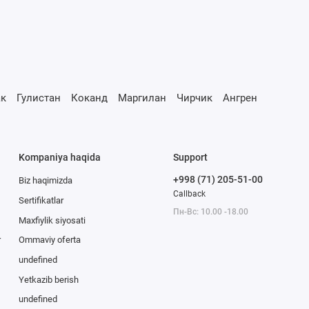
к
Гулистан
Коканд
Маргилан
Чирчик
Ангрен
Kompaniya haqida
Support
+998 (71) 205-51-00
Biz haqimizda
Callback
Sertifikatlar
Пн-Вс: 10.00 -18.00
Maxfiylik siyosati
r
Ommaviy oferta
undefined
Yetkazib berish
undefined