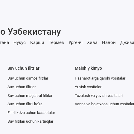
о Узбекистану
гана
Нукус
Карши
Термез
Ургенч
Хива
Навои
Джиза
Suv uchun filtrlar
Maishiy kimyo
Suv uchun osmos filtrlar
Hasharotlarga qarshi vositalar
Suv uchun filtrlar
Yuvish vositalari
Suv uchun magistral filtrlar
Tozalash va yuvish vositalari
Suv uchun filtrli ko'za
Vanna va hojatxona uchun vositala
Filtrli ko'za uchun kassetalar
Suv filtrlari uchun kartridjlar