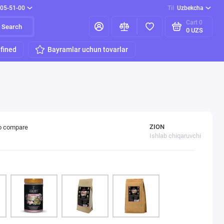
205-51-00
Til
Uzbekcha
Cart
0
Search
0 UZS
fined
Bayramlar uchun tovarlar
ZION
o compare
Ishlab chiqaruvchi