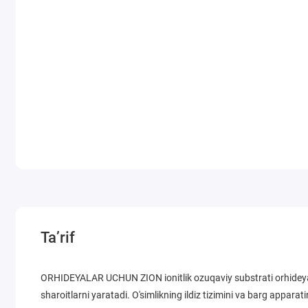
Ta’rif
ORHIDEYALAR UCHUN ZION ionitlik ozuqaviy substrati orhideyala
sharoitlarni yaratadi. O'simlikning ildiz tizimini va barg appar