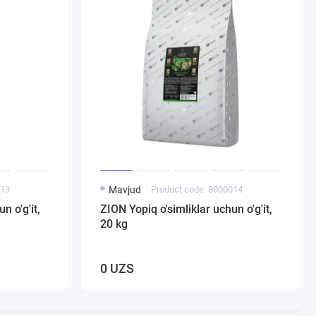
013
Mavjud
Product code: 8000014
n o'g'it,
ZION Yopiq o'simliklar uchun o'g'it,
20 kg
0 UZS