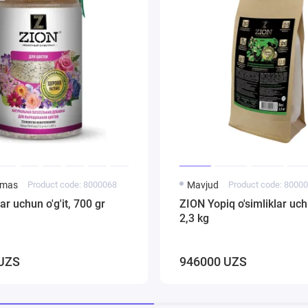
emas
Product code: 8000068
Mavjud
Product code: 8000
ar uchun o'g'it, 700 gr
ZION Yopiq o'simliklar uchu
2,3 kg
UZS
946000 UZS