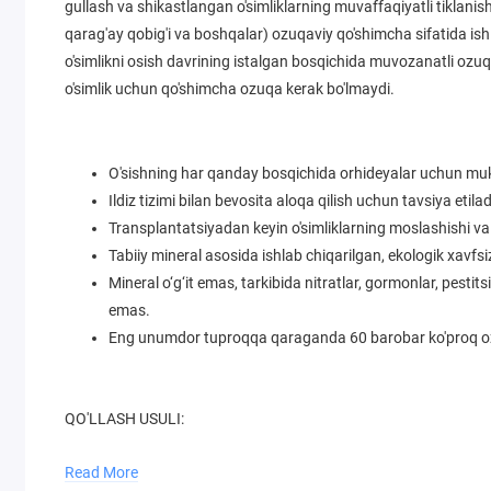
gullash va shikastlangan o'simliklarning muvaffaqiyatli tiklani
qarag'ay qobig'i va boshqalar) ozuqaviy qo'shimcha sifatida i
o'simlikni osish davrining istalgan bosqichida muvozanatli ozuqa
o'simlik uchun qo'shimcha ozuqa kerak bo'lmaydi.
O'sishning har qanday bosqichida orhideyalar uchun m
Ildiz tizimi bilan bevosita aloqa qilish uchun tavsiya etila
Transplantatsiyadan keyin o'simliklarning moslashishi v
Tabiiy mineral asosida ishlab chiqarilgan, ekologik xavfsi
Mineral o‘g‘it emas, tarkibida nitratlar, gormonlar, pestit
emas.
Eng unumdor tuproqqa qaraganda 60 barobar ko'proq ozu
QO'LLASH USULI:
ORHIDEYALAR UCHUN ZIONni o'simlikning ildiz sohasiga kiriting, u
Read More
tashlang. Tavsiya etilgan miqdor: 1 o'simlik uchun 1-2 osh qosh