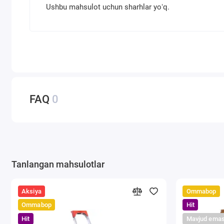
Ushbu mahsulot uchun sharhlar yoʻq.
FAQ
0
Tanlangan mahsulotlar
Aksiya
Ommabop
Ommabop
Hit
Hit
Mavjud ema