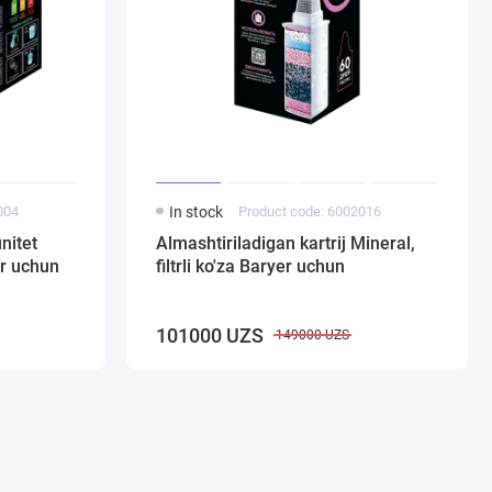
004
In stock
Product code: 6002016
nitet
Almashtiriladigan kartrij Mineral,
yer uchun
filtrli ko'za Baryer uchun
101000 UZS
149000 UZS