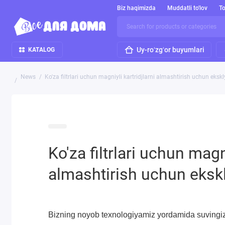
Biz haqimizda
Muddatli to'lov
To
Uy-roʻzgʻor buyumlari
KATALOG
News
Ko'za filtrlari uchun magniyli kartridjlarni almashtirish uchun eks
Ko'za filtrlari uchun magni
almashtirish uchun eksk
Bizning noyob texnologiyamiz yordamida suvingizga