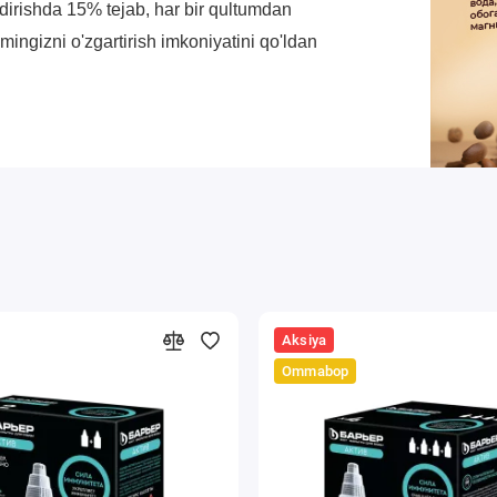
o'ldirishda 15% tejab, har bir qultumdan
ingizni o'zgartirish imkoniyatini qo'ldan
Aksiya
Ommabop