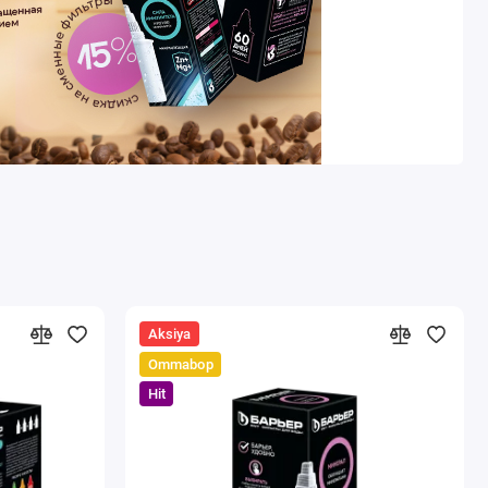
Aksiya
Ommabop
Hit