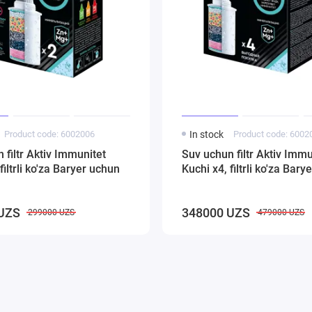
Product code: 6002006
In stock
Product code: 6002
 filtr Aktiv Immunitet
Suv uchun filtr Aktiv Immu
filtrli ko'za Baryer uchun
Kuchi x4, filtrli ko'za Bar
UZS
348000 UZS
299000 UZS
479000 UZS