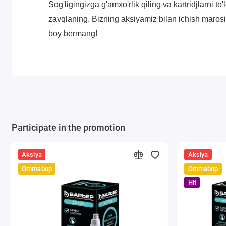
Sog'ligingizga g'amxo'rlik qiling va kartridjlarni t
zavqlaning. Bizning aksiyamiz bilan ichish marosim
boy bermang!
Participate in the promotion
Aksiya
Aksiya
Ommabop
Ommabop
Hit