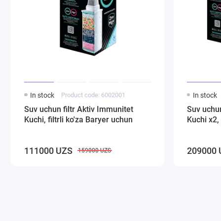
In stock
Product code: 6002001
In stock
Suv uchun filtr Aktiv Immunitet
Suv uchun
Kuchi, filtrli ko'za Baryer uchun
Kuchi x2, 
111000 UZS
209000 
159000 UZS