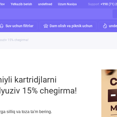
'lov
Yetkazib berish
undefined
Uzum Nasiya
Support
+998 (71) 
Suv uchun filtrlar
Dam olish va piknik uchun
unde
klyuziv 15% chegirma!
yli kartridjlarni
lyuziv 15% chegirma!
 silliq va toza ta'm bering.