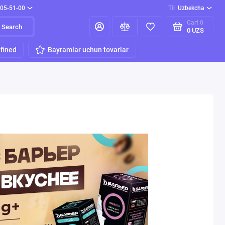
205-51-00
Til
Uzbekcha
Cart
0
Search
0 UZS
fined
Bayramlar uchun tovarlar