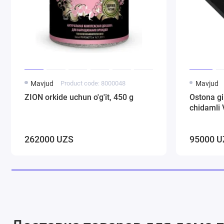
Mavjud
Product code: 8000048
Mavjud
ZION orkide uchun o'g'it, 450 g
Ostona g
chidamli 
262000 UZS
95000 U