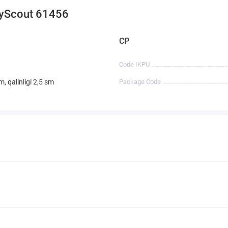
BoyScout 61456
CP
Code IKPU
, qalinligi 2,5 sm
Package Code