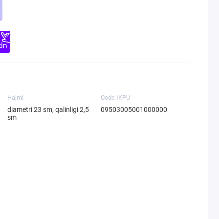
Hajmi
Code IKPU
diametri 23 sm, qalinligi 2,5
09503005001000000
sm