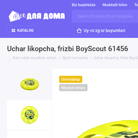
Biz haqimizda
Muddatli to'lov
To
Uy-roʻzgʻor buyumlari
KATALOG
Uchar likopcha, frizbi BoyScout 61456
Dam olish va piknik uchun
Sport va hordiq
Uchar likopcha, frizbi Boy
Ommabop
Mavjud emas