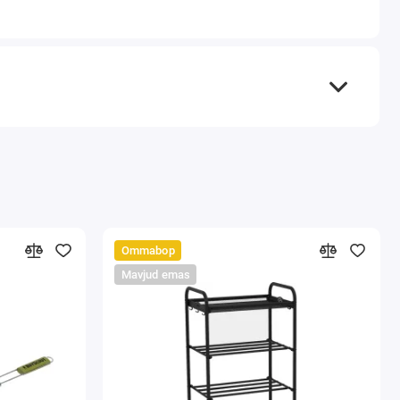
Ommabop
Mavjud emas