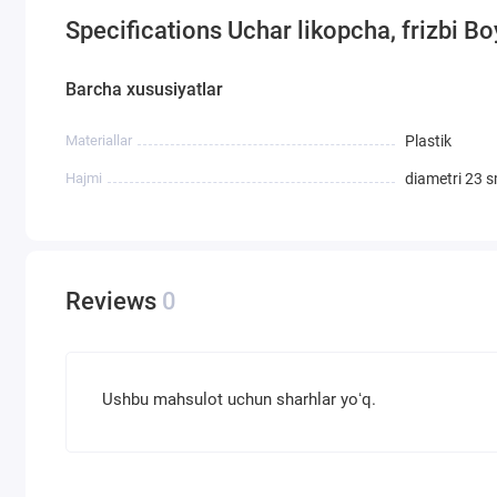
Specifications Uchar likopcha, frizbi 
Barcha xususiyatlar
Materiallar
Plastik
Hajmi
diametri 23 sm
Reviews
0
Ushbu mahsulot uchun sharhlar yoʻq.