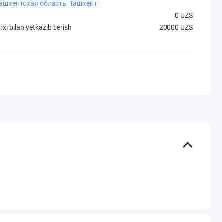
Ташкентская область, Ташкент
0 UZS
xi bilan yetkazib berish
20000 UZS