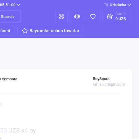
205-51-00
Til
Uzbekcha
Cart
0
Search
0 UZS
fined
Bayramlar uchun tovarlar
BoyScout
o compare
Ishlab chiqaruvchi
0
750
UZS x4 oy