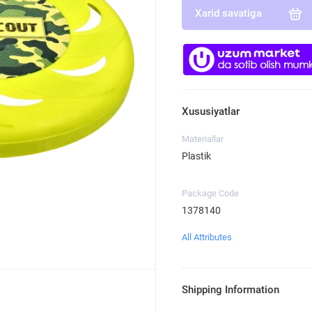
Xarid savatiga
Xususiyatlar
Materiallar
Plastik
Package Code
1378140
All Attributes
Shipping Information