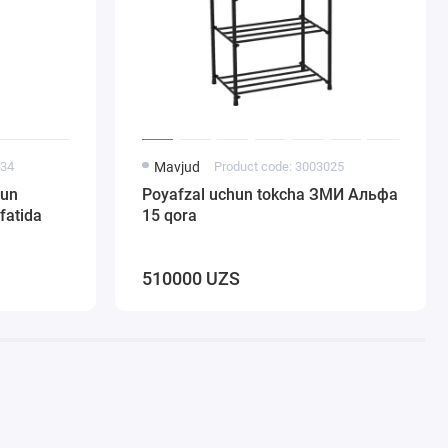
234
Mavjud
Product code: 3003025
hun
Poyafzal uchun tokcha ЗМИ Альфа
fatida
15 qora
510000 UZS