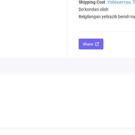
Shipping Cost
Узбекистан, 
Doʻkondan olish
Belgilangan yetkazib berish nar
Share