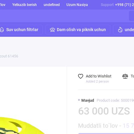
'lov
Yetkazib berish
undefined
Uzum Nasiya
Support
+998 (71) 
Suv uchun filtrlar
Dam olish va piknik uchun
unde
Scout 61456
Add to Wishlist
T
Added 2 person
Mavjud
Product code: 500019
63 000 UZS
Muddatli to`lov -
15 