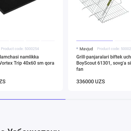
Product code: 5000254
Mavjud
Product code: 5000
ilamchasi namlikka
Grill-panjaralari biftek uc
Vortex Trip 40х60 sm qora
BoyScout 61301, sovg'a si
fan
ZS
336000 UZS