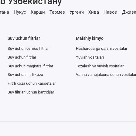
о Узбекистану
гана
Нукус
Карши
Термез
Ургенч
Хива
Навои
Джиза
Suv uchun filtrlar
Maishiy kimyo
Suv uchun osmos filtrlar
Hasharotlarga qarshi vositalar
Suv uchun filtrlar
Yuvish vositalari
Suv uchun magistral filtrlar
Tozalash va yuvish vositalari
Suv uchun filtrli ko'za
Vanna va hojatxona uchun vositala
Filtrli ko'za uchun kassetalar
Suv filtrlari uchun kartridjlar