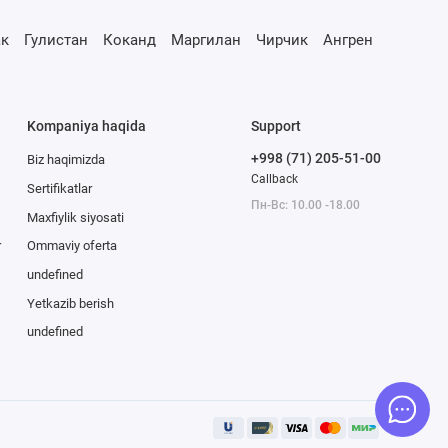
к
Гулистан
Коканд
Маргилан
Чирчик
Ангрен
Kompaniya haqida
Support
+998 (71) 205-51-00
Biz haqimizda
Callback
Sertifikatlar
Пн-Вс: 10.00 -18.00
Maxfiylik siyosati
r
Ommaviy oferta
undefined
Yetkazib berish
undefined