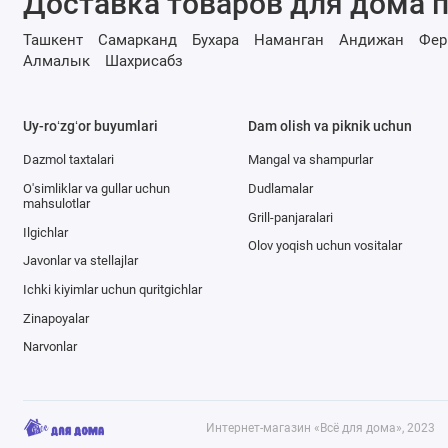
Доставка товаров для дома п
Ташкент
Самарканд
Бухара
Наманган
Андижан
Фер
Алмалык
Шахрисабз
Uy-roʻzgʻor buyumlari
Dam olish va piknik uchun
Dazmol taxtalari
Mangal va shampurlar
O'simliklar va gullar uchun
Dudlamalar
mahsulotlar
Grill-panjaralari
Ilgichlar
Olov yoqish uchun vositalar
Javonlar va stellajlar
Ichki kiyimlar uchun quritgichlar
Zinapoyalar
Narvonlar
Интернет-магазин «Всё для дома», 2023