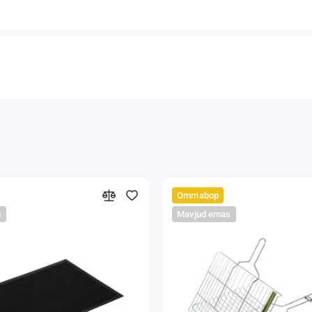
Ommabop
s
Mavjud emas