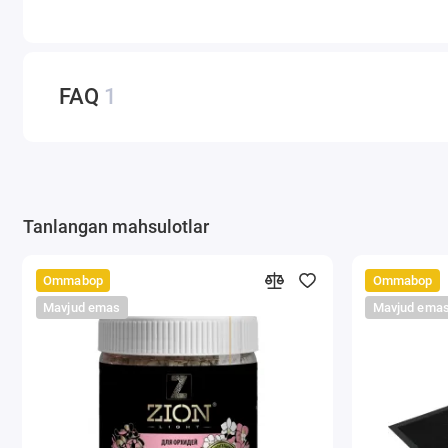
FAQ
1
Tanlangan mahsulotlar
Ommabop
Ommabop
Mavjud emas
Mavjud ema