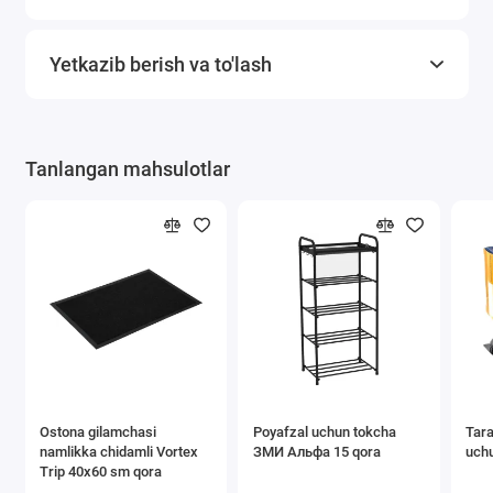
Yetkazib berish va to'lash
Tanlangan mahsulotlar
Ostona gilamchasi
Poyafzal uchun tokcha
Tara
namlikka chidamli Vortex
ЗМИ Альфа 15 qora
uchu
Trip 40х60 sm qora