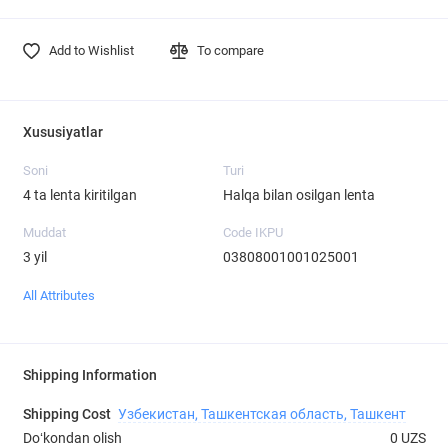
Add to Wishlist
To compare
Xususiyatlar
Soni
Turi
4 ta lenta kiritilgan
Halqa bilan osilgan lenta
Muddat
Code IKPU
3 yil
03808001001025001
All Attributes
Shipping Information
Shipping Cost
Узбекистан, Ташкентская область, Ташкент
Doʻkondan olish
0 UZS