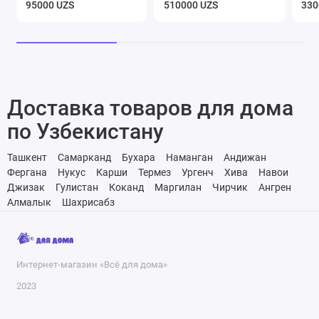
95000 UZS
510000 UZS
330
Доставка товаров для дома
по Узбекистану
Ташкент
Самарканд
Бухара
Наманган
Андижан
Фергана
Нукус
Карши
Термез
Ургенч
Хива
Навои
Джизак
Гулистан
Коканд
Маргилан
Чирчик
Ангрен
Алмалык
Шахрисабз
Интернет-магазин «Всё для дома»
2023