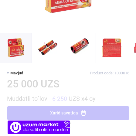
Mavjud
Product code: 1003016
25 000 UZS
Muddatli to`lov -
6 250
UZS x4 oy
Xarid savatiga