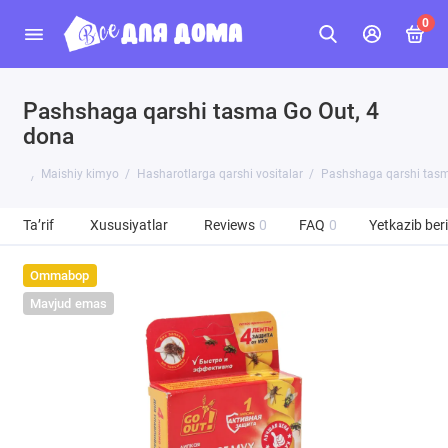
0
Pashshaga qarshi tasma Go Out, 4
dona
Maishiy kimyo
Hasharotlarga qarshi vositalar
Pashshaga qarshi tasm
Ta’rif
Xususiyatlar
Reviews
0
FAQ
0
Yetkazib beri
Ommabop
Mavjud emas