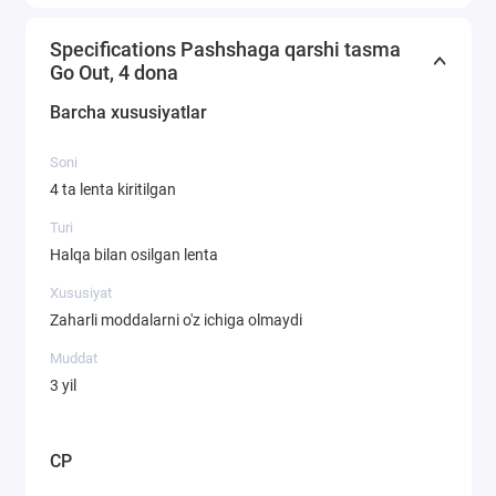
Specifications Pashshaga qarshi tasma
Go Out, 4 dona
Barcha xususiyatlar
Soni
4 ta lenta kiritilgan
Turi
Halqa bilan osilgan lenta
Xususiyat
Zaharli moddalarni o'z ichiga olmaydi
Muddat
3 yil
CP