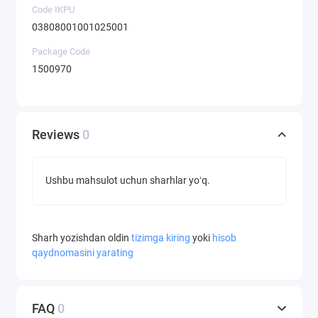
Code IKPU
03808001001025001
Package Code
1500970
Reviews
0
Ushbu mahsulot uchun sharhlar yoʻq.
Sharh yozishdan oldin
tizimga kiring
yoki
hisob
qaydnomasini yarating
FAQ
0