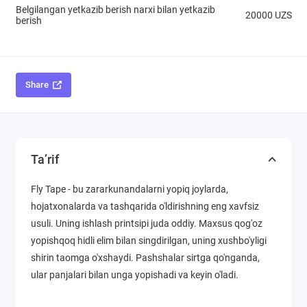
Belgilangan yetkazib berish narxi bilan yetkazib
20000 UZS
berish
Share
Ta’rif
Fly Tape - bu zararkunandalarni yopiq joylarda,
hojatxonalarda va tashqarida o'ldirishning eng xavfsiz
usuli. Uning ishlash printsipi juda oddiy. Maxsus qog'oz
yopishqoq hidli elim bilan singdirilgan, uning xushbo'yligi
shirin taomga o'xshaydi. Pashshalar sirtga qo'nganda,
ular panjalari bilan unga yopishadi va keyin o'ladi.