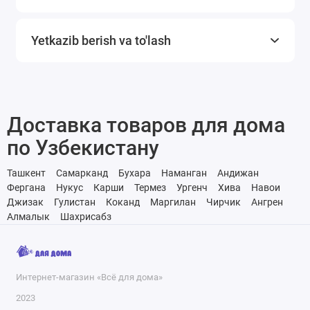
Yetkazib berish va to'lash
Доставка товаров для дома
по Узбекистану
Ташкент
Самарканд
Бухара
Наманган
Андижан
Фергана
Нукус
Карши
Термез
Ургенч
Хива
Навои
Джизак
Гулистан
Коканд
Маргилан
Чирчик
Ангрен
Алмалык
Шахрисабз
Интернет-магазин «Всё для дома»
2023