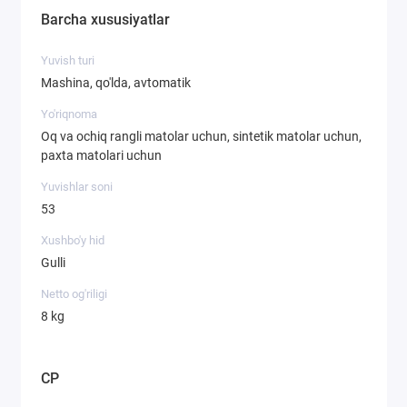
Barcha xususiyatlar
Yuvish turi
Mashina, qo'lda, avtomatik
Yo'riqnoma
Oq va ochiq rangli matolar uchun, sintetik matolar uchun,
paxta matolari uchun
Yuvishlar soni
53
Xushbo'y hid
Gulli
Netto og'riligi
8 kg
CP