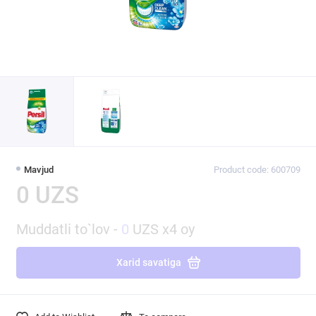
Mavjud
Product code: 600709
0 UZS
Muddatli to`lov -
0
UZS x4 oy
Xarid savatiga