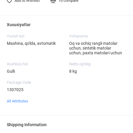
Add to Wishlist
To compare
Xususiyatlar
Yuvish turi
Yo'riqnoma
Mashina, qo'lda, avtomatik
Oq va ochiq rangli matolar
uchun, sintetik matolar
uchun, paxta matolari uchun
Xushbo'y hid
Netto og'riligi
Gulli
8 kg
Package Code
1307025
All Attributes
Shipping Information