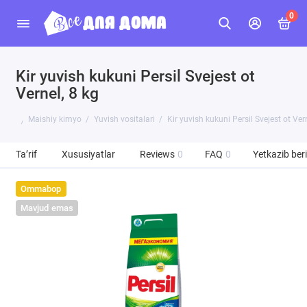
0
Kir yuvish kukuni Persil Svejest ot
Vernel, 8 kg
Maishiy kimyo
Yuvish vositalari
Kir yuvish kukuni Persil Svejest ot Vern
Ta’rif
Xususiyatlar
Reviews
0
FAQ
0
Yetkazib beri
Ommabop
Mavjud emas