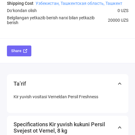
Shipping Cost
Узбекистан, Ташкентская область, Ташкент
Doʻkondan olish
0 UZS
Belgilangan yetkazib berish narxi bilan yetkazib
20000 UZS
berish
Share
Ta’rif
Kir yuvish vositasi Verneldan Persil Freshness
Specifications Kir yuvish kukuni Persil
Svejest ot Vernel, 8 kg