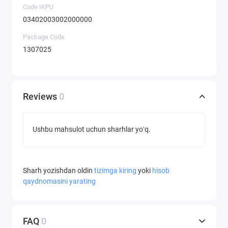
Code IKPU
03402003002000000
Package Code
1307025
Reviews
0
Ushbu mahsulot uchun sharhlar yoʻq.
Sharh yozishdan oldin
tizimga kiring
yoki
hisob
qaydnomasini yarating
FAQ
0