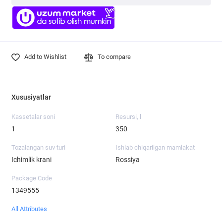
Add to Wishlist
To compare
Xususiyatlar
Kassetalar soni
Resursi, l
1
350
Tozalangan suv turi
Ishlab chiqarilgan mamlakat
Ichimlik krani
Rossiya
Package Code
1349555
All Attributes