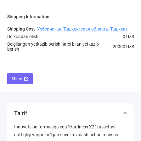
Shipping Information
Shipping Cost
Узбекистан, Ташкентская область, Ташкент
Doʻkondan olish
0 UZS
Belgilangan yetkazib berish narxi bilan yetkazib
20000 UZS
berish
Share
Ta’rif
Innovatsion formulaga ega "Hardness X2" kassetasi
qattiqligi yuqori bo'lgan suvni tozalash uchun maxsus