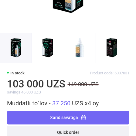
In stock
Product code: 6007031
103 000 UZS
149 000 UZS
savings 46 000 UZS
Muddatli to`lov -
37 250
UZS x4 oy
Xarid savatiga
Quick order