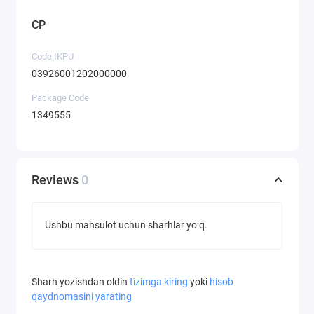
CP
Code IKPU
03926001202000000
Package Code
1349555
Reviews
0
Ushbu mahsulot uchun sharhlar yoʻq.
Sharh yozishdan oldin
tizimga kiring
yoki
hisob
qaydnomasini yarating