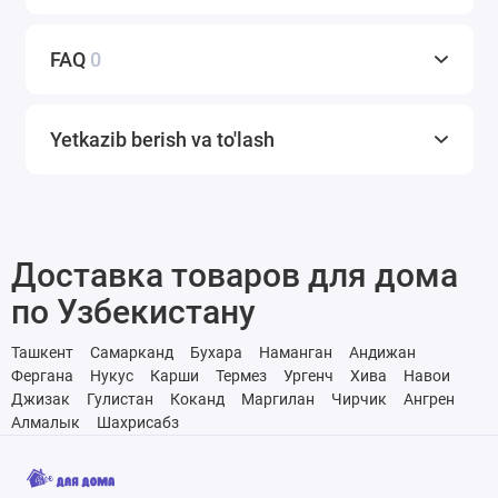
FAQ
0
Yetkazib berish va to'lash
Доставка товаров для дома
по Узбекистану
Ташкент
Самарканд
Бухара
Наманган
Андижан
Фергана
Нукус
Карши
Термез
Ургенч
Хива
Навои
Джизак
Гулистан
Коканд
Маргилан
Чирчик
Ангрен
Алмалык
Шахрисабз