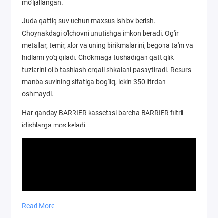
mo'ljallangan.
Juda qattiq suv uchun maxsus ishlov berish.
Choynakdagi o'lchovni unutishga imkon beradi. Og'ir
metallar, temir, xlor va uning birikmalarini, begona ta'm va
hidlarni yo'q qiladi. Cho'kmaga tushadigan qattiqlik
tuzlarini olib tashlash orqali shkalani pasaytiradi. Resurs
manba suvining sifatiga bog'liq, lekin 350 litrdan
oshmaydi.
Har qanday BARRIER kassetasi barcha BARRIER filtrli
idishlarga mos keladi.
Read More