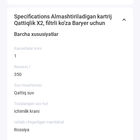
Specifications Almashtiriladigan kartrij
Qattiqlik X2, filtrli ko'za Baryer uchun
Barcha xususiyatlar
Kassetalar soni
1
Resursi, l
350
Suv muammosi
Qattiq suv
Tozalangan suv turi
Ichimlik krani
Ishlab chiqarilgan mamlakat
Rossiya