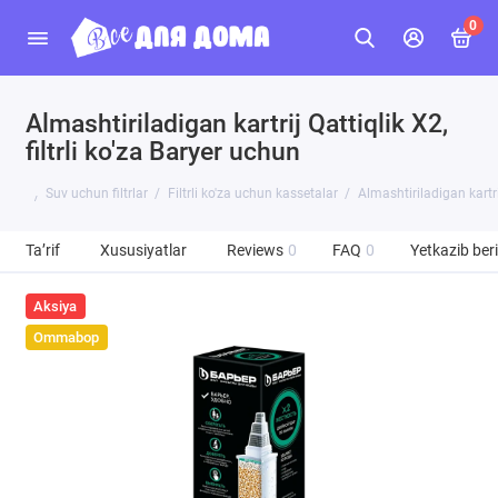
0
Almashtiriladigan kartrij Qattiqlik X2,
filtrli ko'za Baryer uchun
Suv uchun filtrlar
Filtrli ko'za uchun kassetalar
Almashtiriladigan kartrij
Ta’rif
Xususiyatlar
Reviews
0
FAQ
0
Yetkazib beri
Aksiya
Ommabop