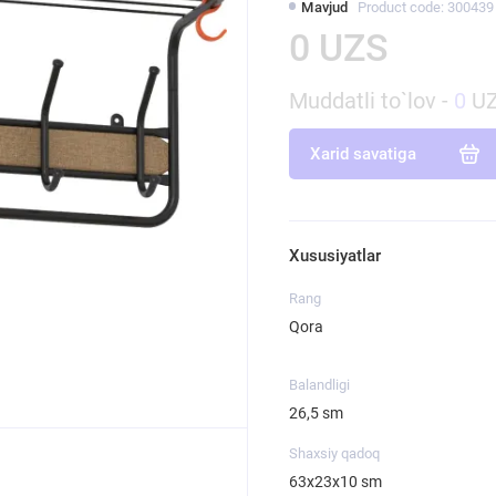
Mavjud
Product code: 300439
0 UZS
Muddatli to`lov -
0
UZ
Xarid savatiga
Xususiyatlar
Rang
Qora
Balandligi
26,5 sm
Shaxsiy qadoq
63х23х10 sm