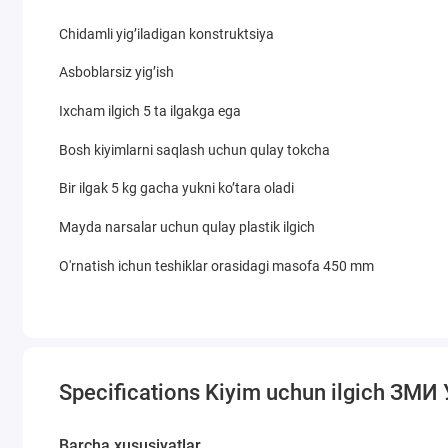
Chidamli yig’iladigan konstruktsiya
Asboblarsiz yig’ish
Ixcham ilgich 5 ta ilgakga ega
Bosh kiyimlarni saqlash uchun qulay tokcha
Bir ilgak 5 kg gacha yukni ko’tara oladi
Mayda narsalar uchun qulay plastik ilgich
O'rnatish ichun teshiklar orasidagi masofa 450 mm
Specifications Kiyim uchun ilgich ЗМИ
Barcha xususiyatlar