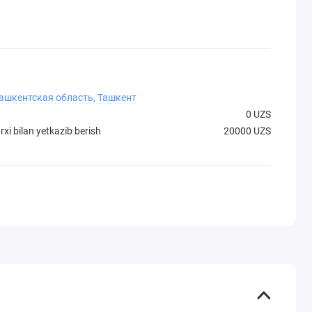
Ташкентская область, Ташкент
0 UZS
xi bilan yetkazib berish
20000 UZS