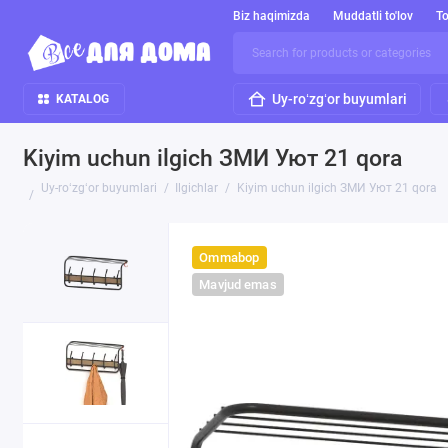
Biz haqimizda
Muddatli to'lov
To
Uy-roʻzgʻor buyumlari
KATALOG
Kiyim uchun ilgich ЗМИ Уют 21 qora
Uy-roʻzgʻor buyumlari
Ilgichlar
Kiyim uchun ilgich ЗМИ Уют 21 qora
Ommabop
Mavjud emas