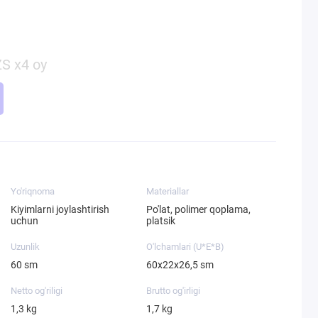
S x4 oy
Yo'riqnoma
Materiallar
Kiyimlarni joylashtirish
Po'lat, polimer qoplama,
uchun
platsik
Uzunlik
O'lchamlari (U*E*B)
60 sm
60х22х26,5 sm
Netto og'riligi
Brutto og'irligi
1,3 kg
1,7 kg