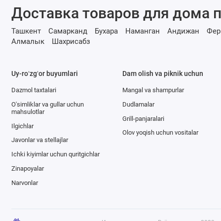
Доставка товаров для дома п
Ташкент
Самарканд
Бухара
Наманган
Андижан
Фер
Алмалык
Шахрисабз
Uy-roʻzgʻor buyumlari
Dam olish va piknik uchun
Dazmol taxtalari
Mangal va shampurlar
O'simliklar va gullar uchun
Dudlamalar
mahsulotlar
Grill-panjaralari
Ilgichlar
Olov yoqish uchun vositalar
Javonlar va stellajlar
Ichki kiyimlar uchun quritgichlar
Zinapoyalar
Narvonlar