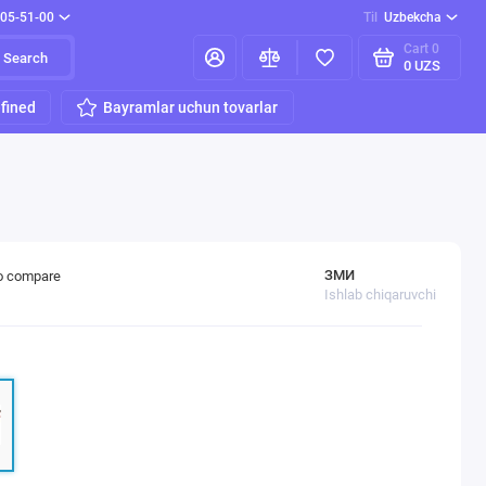
205-51-00
Til
Uzbekcha
Cart
0
Search
0 UZS
fined
Bayramlar uchun tovarlar
ЗМИ
o compare
Ishlab chiqaruvchi