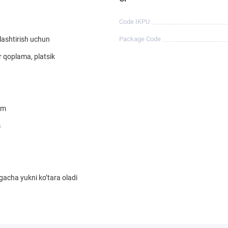
Code IKPU
ylashtirish uchun
Package Code
er qoplama, platsik
sm
m
 gacha yukni ko’tara oladi