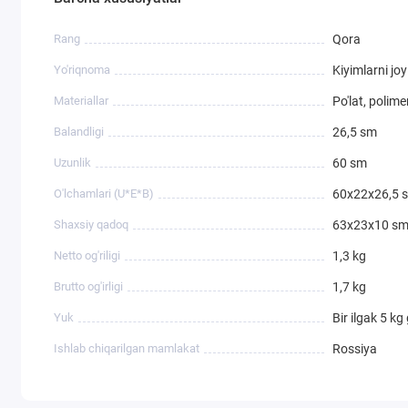
Rang
Qora
Yo'riqnoma
Kiyimlarni jo
Materiallar
Po'lat, polim
Balandligi
26,5 sm
Uzunlik
60 sm
O'lchamlari (U*E*B)
60х22х26,5 
Shaxsiy qadoq
63х23х10 s
Netto og'riligi
1,3 kg
Brutto og'irligi
1,7 kg
Yuk
Bir ilgak 5 kg
Ishlab chiqarilgan mamlakat
Rossiya