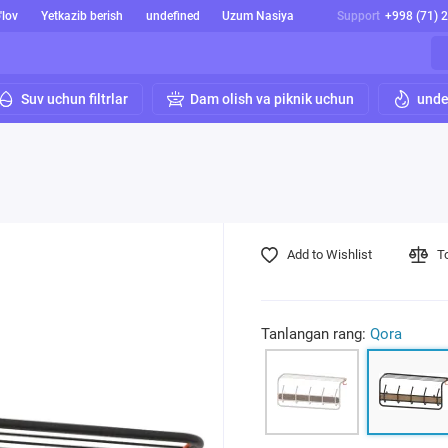
'lov
Yetkazib berish
undefined
Uzum Nasiya
Support
+998 (71) 
Suv uchun filtrlar
Dam olish va piknik uchun
unde
Add to Wishlist
T
Tanlangan rang:
Qora