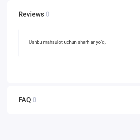
Reviews
0
Ushbu mahsulot uchun sharhlar yoʻq.
FAQ
0