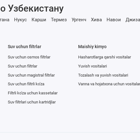
о Узбекистану
гана
Нукус
Карши
Термез
Ургенч
Хива
Навои
Джиза
Suv uchun filtrlar
Maishiy kimyo
Suv uchun osmos filtrlar
Hasharotlarga qarshi vositalar
Suv uchun filtrlar
Yuvish vositalari
Suv uchun magistral filtrlar
Tozalash va yuvish vositalari
Suv uchun filtrli ko'za
Vanna va hojatxona uchun vositala
Filtrli ko'za uchun kassetalar
Suv filtrlari uchun kartridjlar