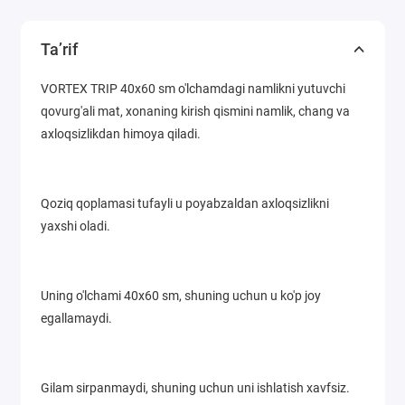
Ta’rif
VORTEX TRIP 40x60 sm o'lchamdagi namlikni yutuvchi
qovurg'ali mat, xonaning kirish qismini namlik, chang va
axloqsizlikdan himoya qiladi.
Qoziq qoplamasi tufayli u poyabzaldan axloqsizlikni
yaxshi oladi.
Uning o'lchami 40x60 sm, shuning uchun u ko'p joy
egallamaydi.
Gilam sirpanmaydi, shuning uchun uni ishlatish xavfsiz.