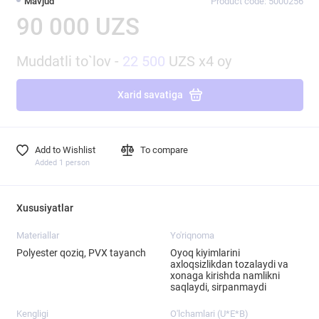
Mavjud
Product code: 5000256
90 000 UZS
Muddatli to`lov -
22 500
UZS x4 oy
Xarid savatiga
Add to Wishlist
To compare
Added 1 person
Xususiyatlar
Materiallar
Yo'riqnoma
Polyester qoziq, PVX tayanch
Oyoq kiyimlarini
axloqsizlikdan tozalaydi va
xonaga kirishda namlikni
saqlaydi, sirpanmaydi
Kengligi
O'lchamlari (U*E*B)