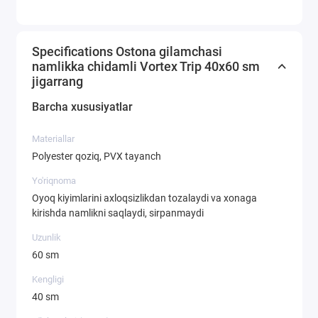
Specifications Ostona gilamchasi
namlikka chidamli Vortex Trip 40х60 sm
jigarrang
Barcha xususiyatlar
Materiallar
Polyester qoziq, PVX tayanch
Yo'riqnoma
Oyoq kiyimlarini axloqsizlikdan tozalaydi va xonaga
kirishda namlikni saqlaydi, sirpanmaydi
Uzunlik
60 sm
Kengligi
40 sm