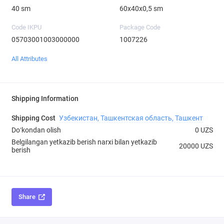
40 sm
60х40х0,5 sm
Code IKPU
Package Code
05703001003000000
1007226
All Attributes
Shipping Information
Shipping Cost
Узбекистан, Ташкентская область, Ташкент
Doʻkondan olish
0 UZS
Belgilangan yetkazib berish narxi bilan yetkazib
20000 UZS
berish
Share