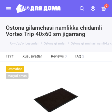
0
Ostona gilamchasi namlikka chidamli
Vortex Trip 40х60 sm jigarrang
Uy-roʻzgʻor buyumlari
Ostona gilamlari
Ostona gilamchasi namlikka ch
Ta’rif
Xususiyatlar
Reviews
0
FAQ
2
Ommabop
Mavjud emas