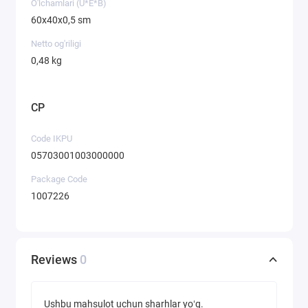
O'lchamlari (U*E*B)
60х40х0,5 sm
Netto og'riligi
0,48 kg
CP
Code IKPU
05703001003000000
Package Code
1007226
Reviews
0
Ushbu mahsulot uchun sharhlar yoʻq.