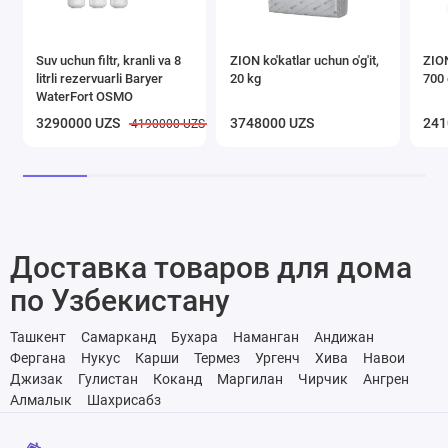
Suv uchun filtr, kranli va 8
ZION ko'katlar uchun o'g'it,
ZION
litrli rezervuarli Baryer
20 kg
700 
WaterFort OSMO
3290000 UZS
3748000 UZS
241
4190000 UZS
Доставка товаров для дома
по Узбекистану
Ташкент
Самарканд
Бухара
Наманган
Андижан
Фергана
Нукус
Карши
Термез
Ургенч
Хива
Навои
Джизак
Гулистан
Коканд
Маргилан
Чирчик
Ангрен
Алмалык
Шахрисабз