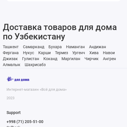
Доставка товаров для дома
по Узбекистану
Ташкент
Самарканд
Бухара
Наманган
Андижан
Фергана
Нукус
Карши
Термез
Ургенч
Хива
Навои
Джизак
Гулистан
Коканд
Маргилан
Чирчик
Ангрен
Алмалык
Шахрисабз
Интернет-магазин «Всё для дома»
2023
Support
+998 (71) 205-51-00