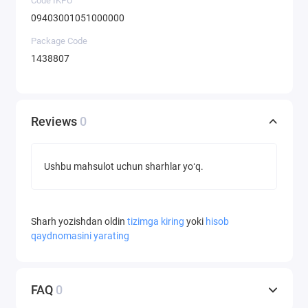
Code IKPU
09403001051000000
Package Code
1438807
Reviews
0
Ushbu mahsulot uchun sharhlar yoʻq.
Sharh yozishdan oldin
tizimga kiring
yoki
hisob
qaydnomasini yarating
FAQ
0