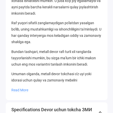
xonada ishlatilishi mumkin. U juda ko'p joy egallamaydi va
ayni paytda barcha kerakli narsalarni qulay joylashtirish
imkonini beradi.
Raf yuqori sifatli zanglamaydigan po'latdan yasalgan
bo'lib, uning mustahkamligi va ishonchliligini ta'minlaydi. U
har qanday interyerga mos keladigan oddiy va zamonaviy
shaklga ega.
Bundan tashqari, metall devor rafi turli xil ranglarda
tayyorlanishi mumkin, bu sizga ma'lum bir ichki makon
uchun eng mos variantni tanlash imkonini beradi.
Umuman olganda, metall devor tokchasi o'z uyi yoki
idorasi uchun qulay va zamonaviy mebelni
qidirayotganlar uchun ajoyib tanlovdir.
Read More
Specifications Devor uchun tokcha ЗМИ