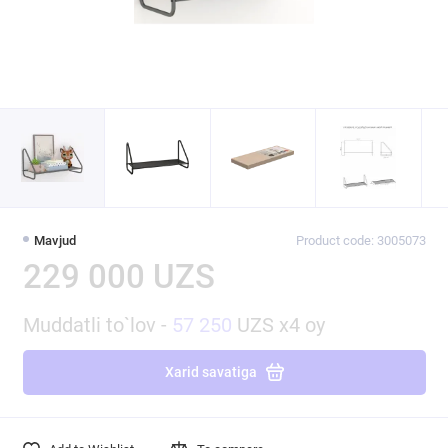
Mavjud
Product code: 3005073
229 000 UZS
Muddatli to`lov -
57 250
UZS x4 oy
Xarid savatiga