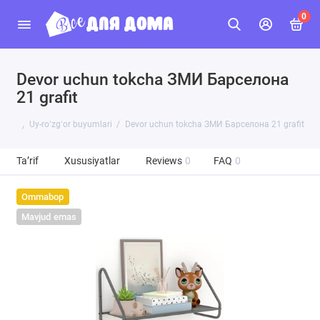
0
Devor uchun tokcha ЗМИ Барселона
21 grafit
Uy-roʻzgʻor buyumlari
Devor uchun tokcha ЗМИ Барселона 21 grafit
Ta’rif
Xususiyatlar
Reviews
0
FAQ
0
Ommabop
Mavjud emas