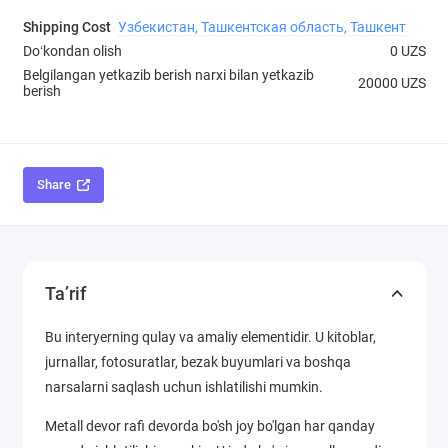
Shipping Cost
Узбекистан, Ташкентская область, Ташкент
Doʻkondan olish
0 UZS
Belgilangan yetkazib berish narxi bilan yetkazib
20000 UZS
berish
Share
Ta’rif
Bu interyerning qulay va amaliy elementidir. U kitoblar,
jurnallar, fotosuratlar, bezak buyumlari va boshqa
narsalarni saqlash uchun ishlatilishi mumkin.
Metall devor rafi devorda bo'sh joy bo'lgan har qanday