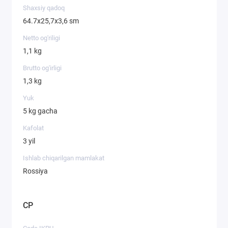
Shaxsiy qadoq
64.7х25,7х3,6 sm
Netto og'riligi
1,1 kg
Brutto og'irligi
1,3 kg
Yuk
5 kg gacha
Kafolat
3 yil
Ishlab chiqarilgan mamlakat
Rossiya
CP