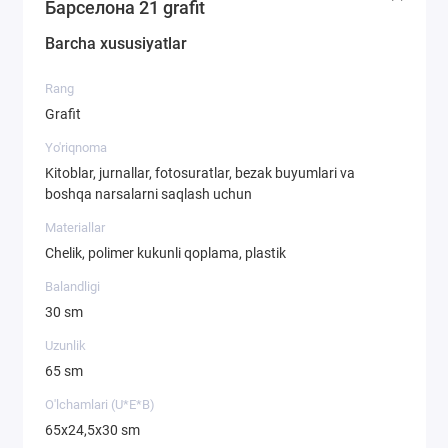
Барселона 21 grafit
Barcha xususiyatlar
Rang
Grafit
Yo'riqnoma
Kitoblar, jurnallar, fotosuratlar, bezak buyumlari va
boshqa narsalarni saqlash uchun
Materiallar
Chelik, polimer kukunli qoplama, plastik
Balandligi
30 sm
Uzunlik
65 sm
O'lchamlari (U*E*B)
65х24,5х30 sm