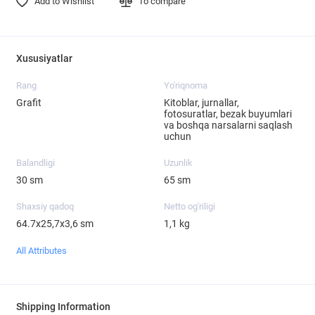
Add to Wishlist
To compare
Xususiyatlar
Rang
Yo'riqnoma
Grafit
Kitoblar, jurnallar,
fotosuratlar, bezak buyumlari
va boshqa narsalarni saqlash
uchun
Balandligi
Uzunlik
30 sm
65 sm
Shaxsiy qadoq
Netto og'riligi
64.7х25,7х3,6 sm
1,1 kg
All Attributes
Shipping Information