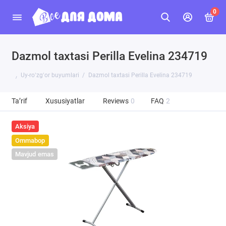
0
Dazmol taxtasi Perilla Evelina 234719
Uy-roʻzgʻor buyumlari
Dazmol taxtasi Perilla Evelina 234719
Ta’rif
Xususiyatlar
Reviews
0
FAQ
2
Aksiya
Ommabop
Mavjud emas