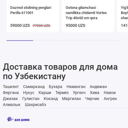
Dazmol stolining yenglari
Ostona gilamchasi
Yig'
Perilla 611001
namlikka chidamli Vortex
BoyS
Trip 40х60 sm qora
sha
59000 UZS
95000 UZS
141
77000 UZS
Доставка товаров для дома
по Узбекистану
Ташкент
Самарканд
Бухара
Наманган
Андижан
Фергана
Нукус
Карши
Термез
Ургенч
Хива
Навои
Джизак
Гулистан
Коканд
Маргилан
Чирчик
Ангрен
Алмалык
Шахрисабз