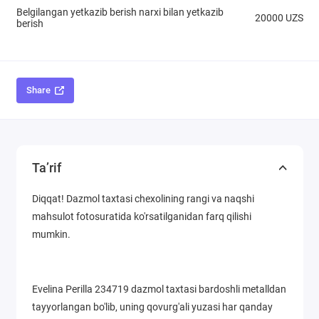
Belgilangan yetkazib berish narxi bilan yetkazib
20000 UZS
berish
Share
Ta’rif
Diqqat! Dazmol taxtasi chexolining rangi va naqshi
mahsulot fotosuratida ko'rsatilganidan farq qilishi
mumkin.
Evelina Perilla 234719 dazmol taxtasi bardoshli metalldan
tayyorlangan bo'lib, uning qovurg'ali yuzasi har qanday