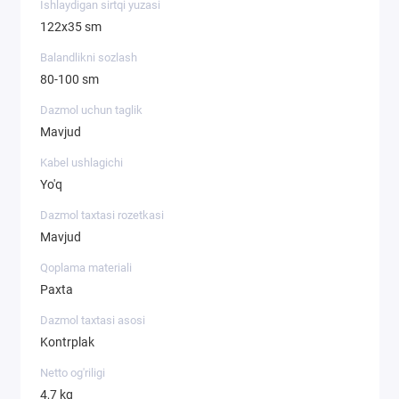
Ishlaydigan sirtqi yuzasi
122х35 sm
Balandlikni sozlash
80-100 sm
Dazmol uchun taglik
Mavjud
Kabel ushlagichi
Yo'q
Dazmol taxtasi rozetkasi
Mavjud
Qoplama materiali
Paxta
Dazmol taxtasi asosi
Kontrplak
Netto og'riligi
4,7 kg