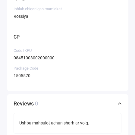
Ishlab chiqarilgan mamlakat
Rossiya
CP
Code IKPU
08451003002000000
Package Code
1505570
Reviews
0
Ushbu mahsulot uchun sharhlar yoʻq.