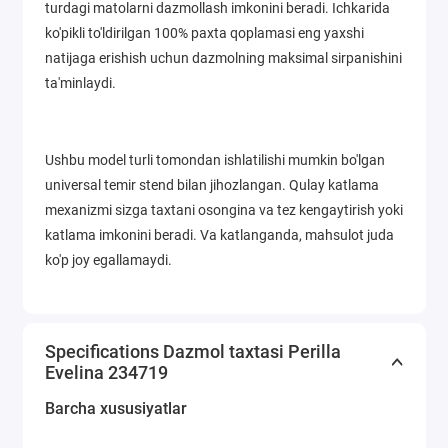
turdagi matolarni dazmollash imkonini beradi. Ichkarida
ko'pikli to'ldirilgan 100% paxta qoplamasi eng yaxshi
natijaga erishish uchun dazmolning maksimal sirpanishini
ta'minlaydi.
Ushbu model turli tomondan ishlatilishi mumkin bo'lgan
universal temir stend bilan jihozlangan. Qulay katlama
mexanizmi sizga taxtani osongina va tez kengaytirish yoki
katlama imkonini beradi. Va katlanganda, mahsulot juda
ko'p joy egallamaydi.
Specifications Dazmol taxtasi Perilla
Evelina 234719
Barcha xususiyatlar