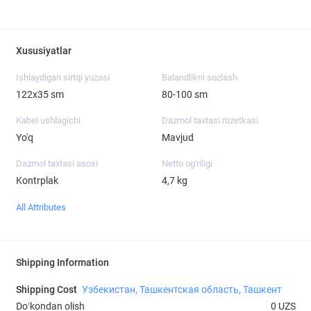
Xususiyatlar
Ishlaydigan sirtqi yuzasi
Balandlikni sozlash
122х35 sm
80-100 sm
Kabel ushlagichi
Dazmol taxtasi rozetkasi
Yo'q
Mavjud
Dazmol taxtasi asosi
Netto og'riligi
Kontrplak
4,7 kg
All Attributes
Shipping Information
Shipping Cost
Узбекистан, Ташкентская область, Ташкент
Doʻkondan olish
0 UZS