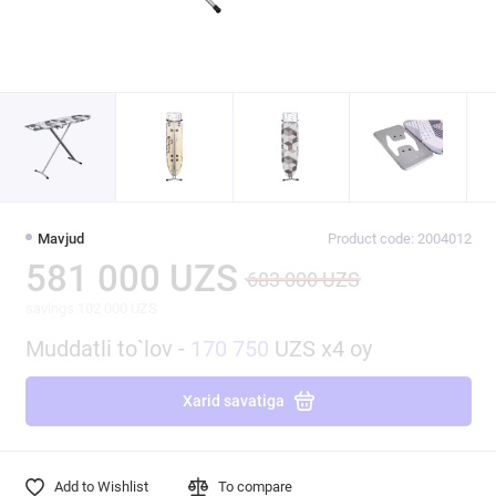
Mavjud
Product code: 2004012
581 000 UZS
683 000 UZS
savings 102 000 UZS
Muddatli to`lov -
170 750
UZS x4 oy
Xarid savatiga
Add to Wishlist
To compare