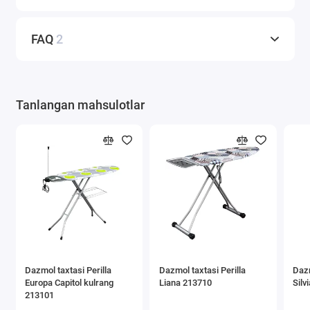
FAQ
2
Tanlangan mahsulotlar
Dazmol taxtasi Perilla
Dazmol taxtasi Perilla
Dazm
Europa Capitol kulrang
Liana 213710
Silv
213101