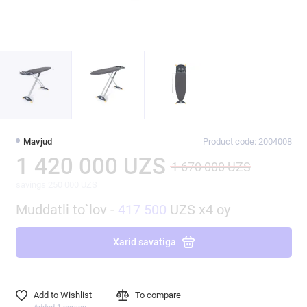
Mavjud
Product code: 2004008
1 420 000 UZS
1 670 000 UZS
savings 250 000 UZS
Muddatli to`lov -
417 500
UZS x4 oy
Xarid savatiga
Add to Wishlist
To compare