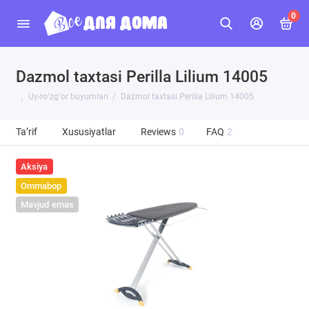
0
Dazmol taxtasi Perilla Lilium 14005
Uy-roʻzgʻor buyumlari
Dazmol taxtasi Perilla Lilium 14005
Ta’rif
Xususiyatlar
Reviews
0
FAQ
2
Aksiya
Ommabop
Mavjud emas