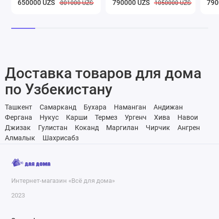
650000 UZS
790000 UZS
790
801000 UZS
1050000 UZS
Доставка товаров для дома
по Узбекистану
Ташкент
Самарканд
Бухара
Наманган
Андижан
Фергана
Нукус
Карши
Термез
Ургенч
Хива
Навои
Джизак
Гулистан
Коканд
Маргилан
Чирчик
Ангрен
Алмалык
Шахрисабз
Интернет-магазин «Всё для дома»
2023