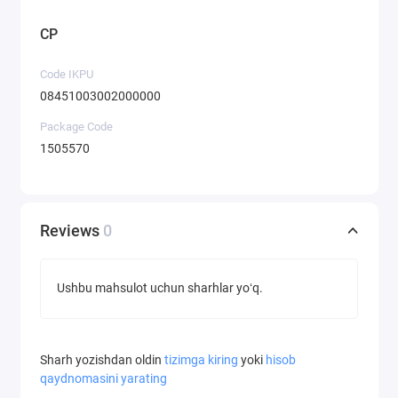
CP
Code IKPU
08451003002000000
Package Code
1505570
Reviews
0
Ushbu mahsulot uchun sharhlar yoʻq.
Sharh yozishdan oldin
tizimga kiring
yoki
hisob
qaydnomasini yarating