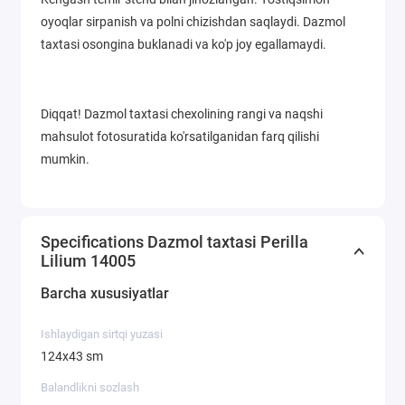
oyoqlar sirpanish va polni chizishdan saqlaydi. Dazmol
taxtasi osongina buklanadi va ko'p joy egallamaydi.
Diqqat! Dazmol taxtasi chexolining rangi va naqshi
mahsulot fotosuratida ko'rsatilganidan farq qilishi
mumkin.
Specifications Dazmol taxtasi Perilla
Lilium 14005
Barcha xususiyatlar
Ishlaydigan sirtqi yuzasi
124х43 sm
Balandlikni sozlash