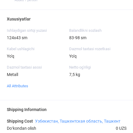
Added 1 person
Xususiyatlar
Ishlaydigan sirtqi yuzasi
Balandlikni sozlash
124х43 sm
83-98 sm
Kabel ushlagichi
Dazmol taxtasi rozetkasi
Yo'q
Yo'q
Dazmol taxtasi asosi
Netto og'riligi
Metall
7,5 kg
All Attributes
Shipping Information
Shipping Cost
Узбекистан, Ташкентская область, Ташкент
Doʻkondan olish
0 UZS