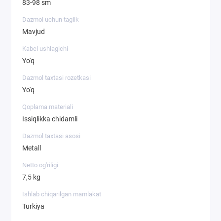
83-98 sm
Dazmol uchun taglik
Mavjud
Kabel ushlagichi
Yo'q
Dazmol taxtasi rozetkasi
Yo'q
Qoplama materiali
Issiqlikka chidamli
Dazmol taxtasi asosi
Metall
Netto og'riligi
7,5 kg
Ishlab chiqarilgan mamlakat
Turkiya