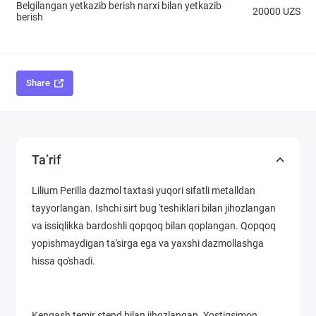
Belgilangan yetkazib berish narxi bilan yetkazib
20000 UZS
berish
Share
Ta’rif
Lilium Perilla dazmol taxtasi yuqori sifatli metalldan
tayyorlangan. Ishchi sirt bug 'teshiklari bilan jihozlangan
va issiqlikka bardoshli qopqoq bilan qoplangan. Qopqoq
yopishmaydigan ta'sirga ega va yaxshi dazmollashga
hissa qo'shadi.
Kengash temir stend bilan jihozlangan. Yostiqsimon