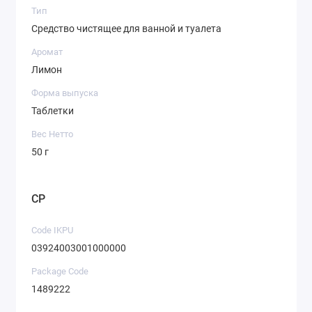
Тип
Средство чистящее для ванной и туалета
Аромат
Лимон
Форма выпуска
Таблетки
Вес Нетто
50 г
CP
Code IKPU
03924003001000000
Package Code
1489222