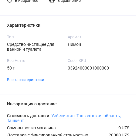
В избранное
В сравнение
Характеристики
Тип
Аромат
Средство чистящее для
Лимон
ванной и туалета
Вес Нетто
Code IKPU
50 г
03924003001000000
Все характеристики
Информация о доставке
Стоимость доставки
Узбекистан, Ташкентская область,
Ташкент
Самовывоз из магазина
0 UZS
Доставка с фиксированной стоимостью
20000 UZS