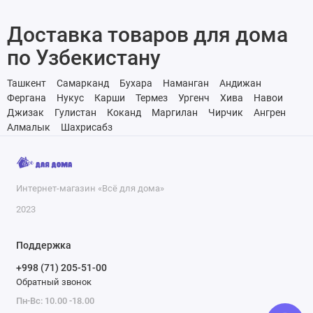
Доставка товаров для дома
по Узбекистану
Ташкент
Самарканд
Бухара
Наманган
Андижан
Фергана
Нукус
Карши
Термез
Ургенч
Хива
Навои
Джизак
Гулистан
Коканд
Маргилан
Чирчик
Ангрен
Алмалык
Шахрисабз
Интернет-магазин «Всё для дома»
2023
Поддержка
+998 (71) 205-51-00
Обратный звонок
Пн-Вс: 10.00 -18.00