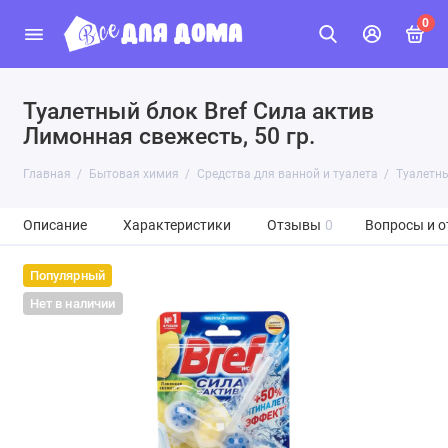
0
Туалетный блок Bref Сила актив
Лимонная свежесть, 50 гр.
Главная
Бытовая химия
Средства для ванной и туалета
Туалетны
Описание
Характеристики
Отзывы
0
Вопросы и о
Популярный
Нет в наличии