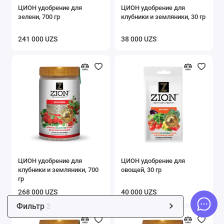
ЦИОН удобрение для
ЦИОН удобрение для
Вешалки
зелени, 700 гр
клубники и земляники, 30 гр
Полки
241 000 UZS
38 000 UZS
Этажерки и стеллажи
Сушилки для белья
Подставки для обуви
Товары для кухни
Коврики придверные
ЦИОН удобрение для
ЦИОН удобрение для
Сумки тележки
клубники и земляники, 700
овощей, 30 гр
гр
Гигиена
268 000 UZS
40 000 UZS
Фильтр
2
Мусорные ведра