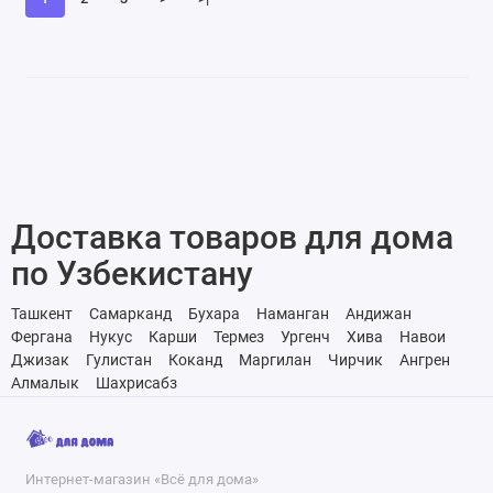
Доставка товаров для дома
по Узбекистану
Ташкент
Самарканд
Бухара
Наманган
Андижан
Фергана
Нукус
Карши
Термез
Ургенч
Хива
Навои
Джизак
Гулистан
Коканд
Маргилан
Чирчик
Ангрен
Алмалык
Шахрисабз
Интернет-магазин «Всё для дома»