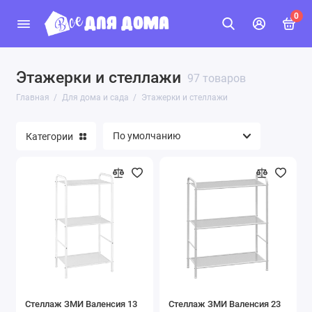
0
Этажерки и стеллажи
Ароматы
97 товаров
Главная
Для дома и сада
Этажерки и стеллажи
Сковороды
Категории
Табуреты
Товары для праздников
Гладильные доски
Лестницы
Стремянки
Товары для растений и цветов
Стеллаж ЗМИ Валенсия 13
Стеллаж ЗМИ Валенсия 23