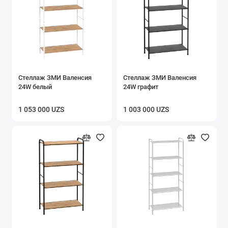
Хранение вещей
Аксессуары для ванной и туалета
Инвентарь для уборки
Стеллаж ЗМИ Валенсия
Стеллаж ЗМИ Валенсия
Показать все
24W белый
24W графит
1 053 000 UZS
1 003 000 UZS