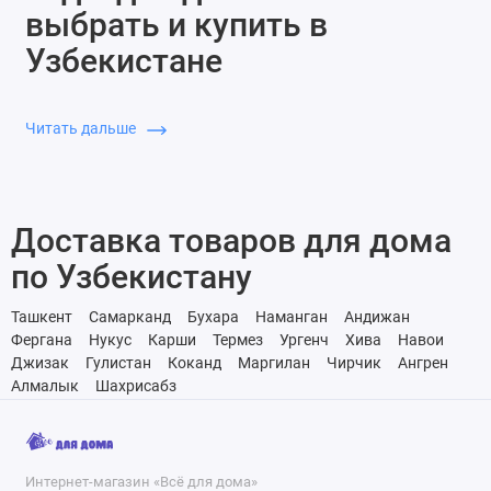
выбрать и купить в
Узбекистане
Чистая вода в доме напрямую влияет на здоровье семьи и
состояние бытовой техники. Поэтому многие жители
Читать дальше
Ташкента выбирают современные системы очистки,
которые стабильно избавляют воду от примесей и
неприятного привкуса. В нашем каталоге представлены
модели разных типов, что позволяет подобрать вариант под
Доставка товаров для дома
конкретные потребности. Покупатели, которые планируют
по Узбекистану
купить фильтр для воды домой, могут ориентироваться на
объем потребления, жесткость водопроводной воды и
Ташкент
Самарканд
Бухара
Наманган
Андижан
частоту обслуживания.
Фергана
Нукус
Карши
Термез
Ургенч
Хива
Навои
Джизак
Гулистан
Коканд
Маргилан
Чирчик
Ангрен
Основные разновидности
Алмалык
Шахрисабз
фильтров и их
преимущества
Интернет-магазин «Всё для дома»