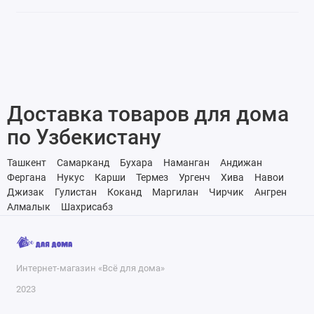
Доставка товаров для дома
по Узбекистану
Ташкент
Самарканд
Бухара
Наманган
Андижан
Фергана
Нукус
Карши
Термез
Ургенч
Хива
Навои
Джизак
Гулистан
Коканд
Маргилан
Чирчик
Ангрен
Алмалык
Шахрисабз
Интернет-магазин «Всё для дома»
2023