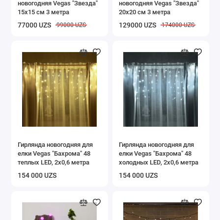
новогодняя Vegas "Звезда"
новогодняя Vegas "Звезда"
Вешалки
15х15 см 3 метра
20х20 см 3 метра
77000 UZS
129000 UZS
99000 UZS
174000 UZS
Полки
Этажерки и стеллажи
Сушилки для белья
Подставки для обуви
Товары для кухни
Коврики придверные
Гирлянда новогодняя для
Гирлянда новогодняя для
елки Vegas "Бахрома" 48
елки Vegas "Бахрома" 48
теплых LED, 2х0,6 метра
холодных LED, 2х0,6 метра
Сумки тележки
154 000 UZS
154 000 UZS
Гигиена
Мусорные ведра