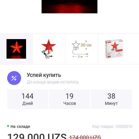
Успей купить
До конца акции осталось
144
1
9
3
8
Дней
Часов
Минут
На складе
Код товара: 10000010
129 000 UZS
174 000 UZS