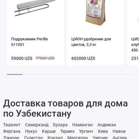
Подрукавник Perilla
ЦИОН удобрение для
ЦИО
611001
цветов, 2,3 кг
клу
450 
59000 UZS
602000 UZS
231
77000 UZS
Доставка товаров для дома
по Узбекистану
Ташкент
Самарканд
Бухара
Наманган
Андижан
Фергана
Нукус
Карши
Термез
Ургенч
Хива
Навои
Джизак
Гулистан
Коканд
Маргилан
Чирчик
Ангрен