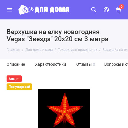
0
Верхушка на елку новогодняя
Vegas "Звезда" 20х20 см 3 метра
Главная
Для дома и сада
Товары для праздников
Верхушка на ел
Описание
Характеристики
Отзывы
0
Вопросы и о
Акция
Популярный