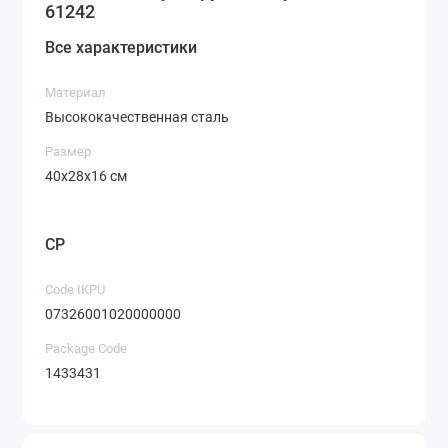
61242
Все характеристики
Материал
Высококачественная сталь
Размер
40х28х16 см
CP
Code IKPU
07326001020000000
Package Code
1433431