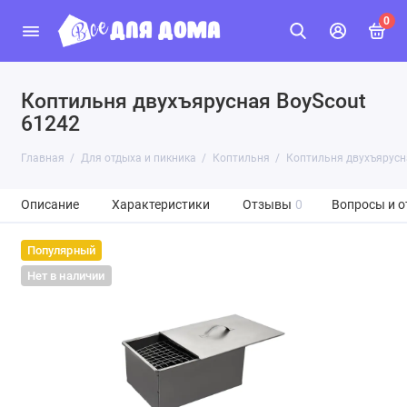
0
Коптильня двухъярусная BoyScout
61242
Главная
Для отдыха и пикника
Коптильня
Коптильня двухъярусн
Описание
Характеристики
Отзывы
0
Вопросы и о
Популярный
Нет в наличии