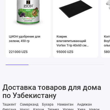
ЦИОН удобрение для
Коврик
Коп
зелени, 450 гр
влаговпитывающий
Boy
Vortex Trip 40х60 см
оль
черный
коп
221000 UZS
95000 UZS
580
Доставка товаров для дома
по Узбекистану
Ташкент
Самарканд
Бухара
Наманган
Андижан
Фергана
Нукус
Карши
Термез
Ургенч
Хива
Навои