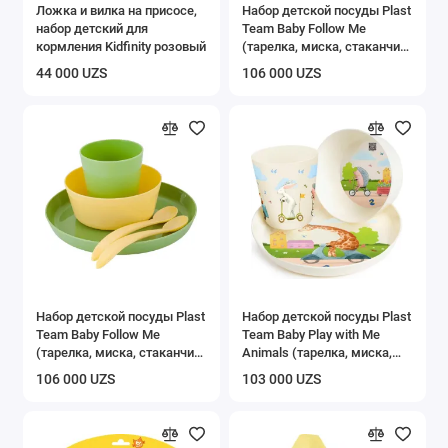
Ложка и вилка на присосе,
Набор детской посуды Plast
набор детский для
Team Baby Follow Me
кормления Kidfinity розовый
(тарелка, миска, стаканчик,
2 ложки) персиковая
44 000 UZS
106 000 UZS
карамель
Набор детской посуды Plast
Набор детской посуды Plast
Team Baby Follow Me
Team Baby Play with Me
(тарелка, миска, стаканчик,
Animals (тарелка, миска,
2 ложки) фисташковый
стакан 270 мл)
106 000 UZS
103 000 UZS
пломбир