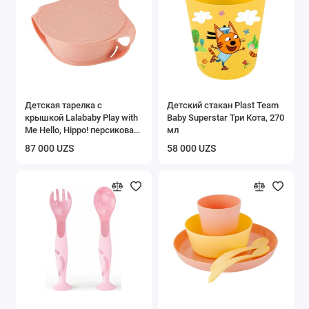
Хранение вещей
Аксессуары для ванной и туалета
Инвентарь для уборки
Детская тарелка с
Детский стакан Plast Team
Показать все
крышкой Lalababy Play with
Baby Superstar Три Кота, 270
Me Hello, Hippo! персиковая
мл
карамель
87 000 UZS
58 000 UZS