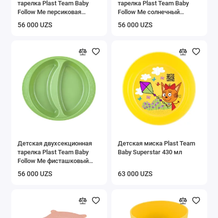
тарелка Plast Team Baby
тарелка Plast Team Baby
Вешалки
Follow Me персиковая
Follow Me солнечный
карамель
зайчик
56 000 UZS
56 000 UZS
Полки
Этажерки и стеллажи
Сушилки для белья
Подставки для обуви
Товары для кухни
Коврики придверные
Детская двухсекционная
Детская миска Plast Team
тарелка Plast Team Baby
Baby Superstar 430 мл
Follow Me фисташковый
Сумки тележки
пломбир
56 000 UZS
63 000 UZS
Гигиена
Мусорные ведра