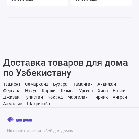
Доставка товаров для дома
по Узбекистану
Ташкент
Самарканд
Бухара
Наманган
Андижан
Фергана
Нукус
Карши
Термез
Ургенч
Хива
Навои
Джизак
Гулистан
Коканд
Маргилан
Чирчик
Ангрен
Алмалык
Шахрисабз
Интернет-магазин «Всё для дома»