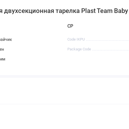
я двухсекционная тарелка Plast Team Baby
CP
зайчик
Code IKPU
ен
Package Code
 мм