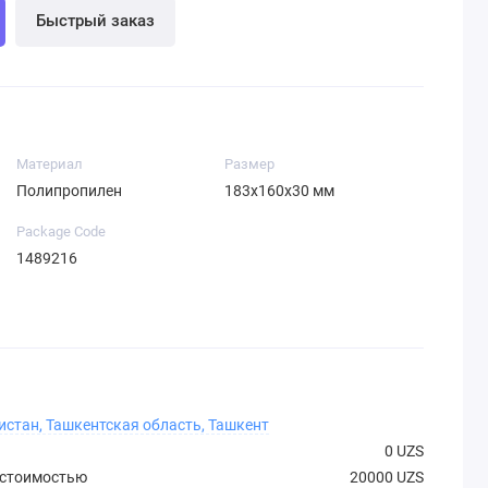
Быстрый заказ
Материал
Размер
Полипропилен
183х160х30 мм
Package Code
1489216
истан, Ташкентская область, Ташкент
0 UZS
 стоимостью
20000 UZS