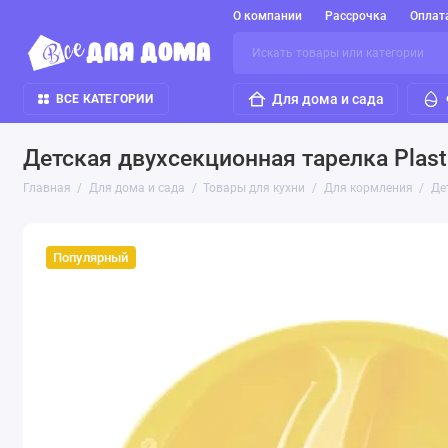
О компании
Рассрочка
Оплат
Для дома и сада
ВСЕ КАТЕГОРИИ
Детская двухсекционная тарелка Plas
Главная
Для дома и сада
Товары для кухни
Для кормления
Де
Популярный