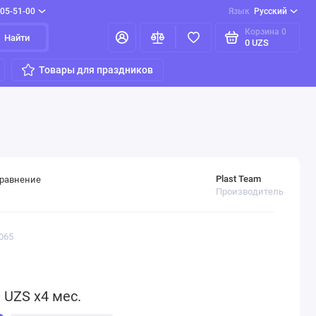
205-51-00
Язык
Русский
Корзина
0
Найти
0 UZS
Товары для праздников
Plast Team
сравнение
Производитель
065
0
UZS x4 мес.