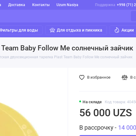
а
Доставка
Контакты
Uzum Nasiya
Поддержка
+998 (71) 
Фильтры для воды
Для отдыха и пикника
Акции
t Team Baby Follow Me солнечный зайчик
тская двухсекционная тарелка Plast Team Baby Follow Me солнечный зайчик
В избранное
В 
На складе
Код товара: 4045
56 000 UZS
В рассрочку -
14 00