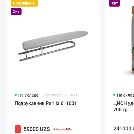
Популярный
Хит
Хит
На складе
Код товара: 2004001
На скла
Подрукавник Perilla 611001
ЦИОН уд
700 гр
241000 
59000 UZS
-
77000 UZS