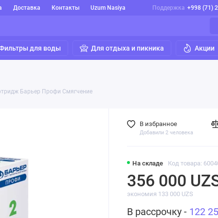
а
Доставка
Контакты
Uzum Nasiya
Поддержка
+998 (71) 
Фильтры для воды
Для отдыха и пикника
Акции
ртридж Барьер Профи Смягчение
В избранное
Добавили 2 человека
На складе
Код товара: 6004
356 000 UZ
экономия 133 000 UZS
В рассрочку -
122 2