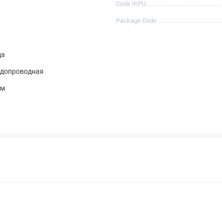
Code IKPU
Package Code
да
одопроводная
мм