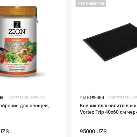
Нет в наличии
де
Код товара: 8000042
В наличии
Код товара: 50
обрение для овощей,
Коврик влаговпитываю
Vortex Trip 40х60 см че
UZS
95000 UZS