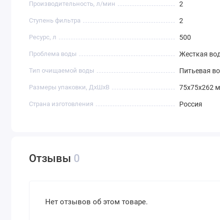
Производительность, л/мин
2
Ступень фильтра
2
Ресурс, л
500
Проблема воды
Жесткая во
Тип очищаемой воды
Питьевая в
Размеры упаковки, ДхШхВ
75x75x262 
Страна изготовления
Россия
Отзывы
0
Нет отзывов об этом товаре.