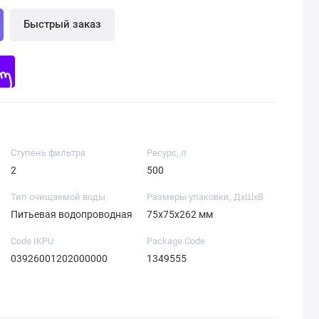
Быстрый заказ
Ступень фильтра
Ресурс, л
2
500
Тип очищаемой воды
Размеры упаковки, ДхШхВ
Питьевая водопроводная
75x75x262 мм
Code IKPU
Package Code
03926001202000000
1349555