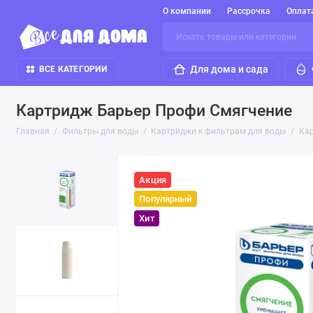
О компании
Рассрочка
Оплат
Для дома и сада
ВСЕ КАТЕГОРИИ
Картридж Барьер Профи Смягчение
Главная
Фильтры для воды
Картриджи к фильтрам для воды
Ка
Акция
Популярный
Хит