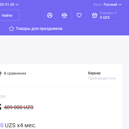
205-51-00
Язык
Русский
Корзина
0
Найти
0 UZS
Товары для праздников
Барьер
В сравнение
Производитель
009
S
489 000 UZS
50
UZS x4 мес.