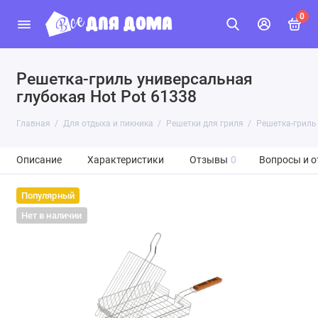
0
Решетка-гриль универсальная
глубокая Hot Pot 61338
Главная
Для отдыха и пикника
Решетки для гриля
Решетка-гриль
Описание
Характеристики
Отзывы
0
Вопросы и о
Популярный
Нет в наличии