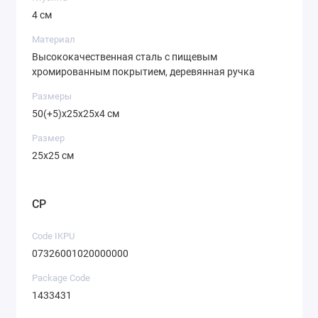
4 см
Материал
Высококачественная сталь с пищевым
хромированным покрытием, деревянная ручка
Размеры
50(+5)x25x25x4 см
Размер
25x25 см
CP
Code IKPU
07326001020000000
Package Code
1433431