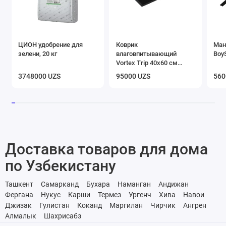
ЦИОН удобрение для
Коврик
Ман
зелени, 20 кг
влаговпитывающий
Boy
Vortex Trip 40х60 см
черный
3748000 UZS
95000 UZS
560
Доставка товаров для дома
по Узбекистану
Ташкент
Самарканд
Бухара
Наманган
Андижан
Фергана
Нукус
Карши
Термез
Ургенч
Хива
Навои
Джизак
Гулистан
Коканд
Маргилан
Чирчик
Ангрен
Алмалык
Шахрисабз