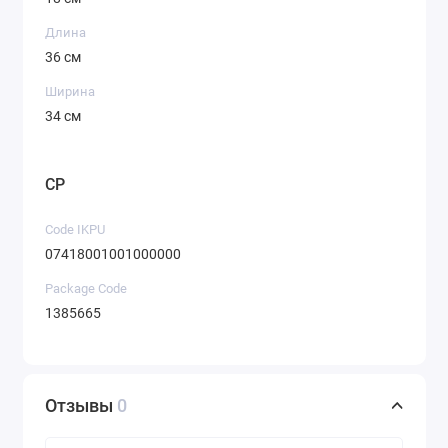
Длина
36 см
Ширина
34 см
CP
Code IKPU
07418001001000000
Package Code
1385665
Отзывы
0