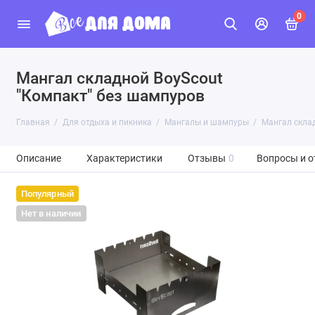
0
Мангал складной BoyScout
"Компакт" без шампуров
Главная
Для отдыха и пикника
Мангалы и шампуры
Мангал скла
Описание
Характеристики
Отзывы
0
Вопросы и о
Популярный
Нет в наличии