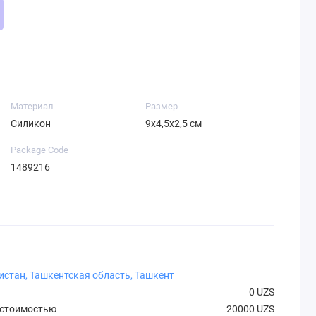
Материал
Размер
Силикон
9х4,5х2,5 см
Package Code
1489216
истан, Ташкентская область, Ташкент
0 UZS
 стоимостью
20000 UZS