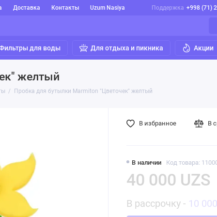
а
Доставка
Контакты
Uzum Nasiya
Поддержка
+998 (71) 
Фильтры для воды
Для отдыха и пикника
Акции
чек" желтый
ты
Пробка для бутылки Marmiton "Цветочек" желтый
В избранное
В 
В наличии
Код товара: 1100
40 000 UZS
В рассрочку -
10 00