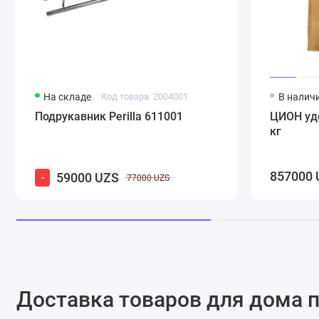
На складе
Код товара: 2004001
В налич
Подрукавник Perilla 611001
ЦИОН удо
кг
857000 
59000 UZS
-
77000 UZS
Доставка товаров для дома п