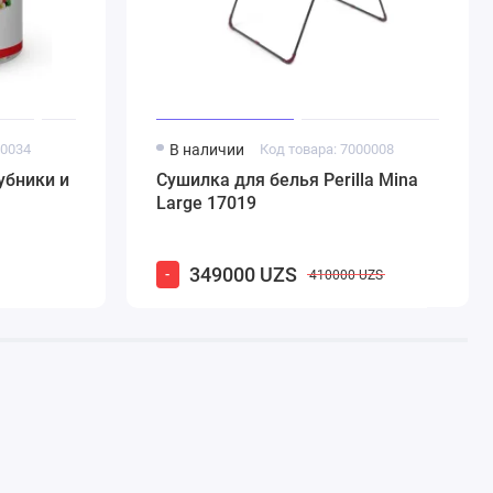
00034
В наличии
Код товара: 7000008
убники и
Сушилка для белья Perilla Mina
Large 17019
349000 UZS
-
410000 UZS