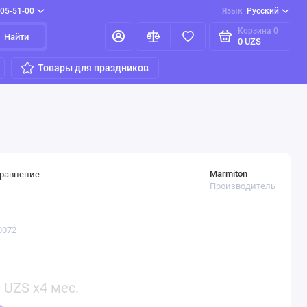
205-51-00
Язык
Русский
Корзина
0
Найти
0 UZS
Товары для праздников
Marmiton
сравнение
Производитель
0072
0
UZS x4 мес.