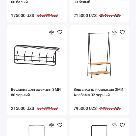
60 белый
80 белый
Вешалки
175000 UZS
215000 UZS
212000 UZS
254000 UZS
Полки
Этажерки и стеллажи
Сушилки для белья
Подставки для обуви
Товары для кухни
Коврики придверные
Вешалка для одежды ЗМИ
Вешалка для одежды ЗМИ
80 черный
Алабама 32 черный
Сумки тележки
215000 UZS
795000 UZS
254000 UZS
948000 UZS
Гигиена
Мусорные ведра