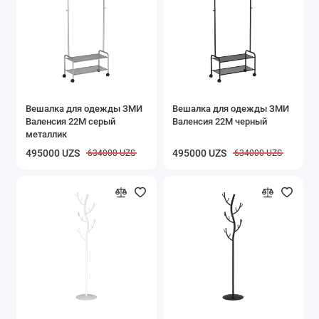
Хранение вещей
Аксессуары для ванной и туалета
Инвентарь для уборки
Вешалка для одежды ЗМИ
Вешалка для одежды ЗМИ
Показать все
Валенсия 22М серый
Валенсия 22М черный
металлик
495000 UZS
495000 UZS
634000 UZS
634000 UZS