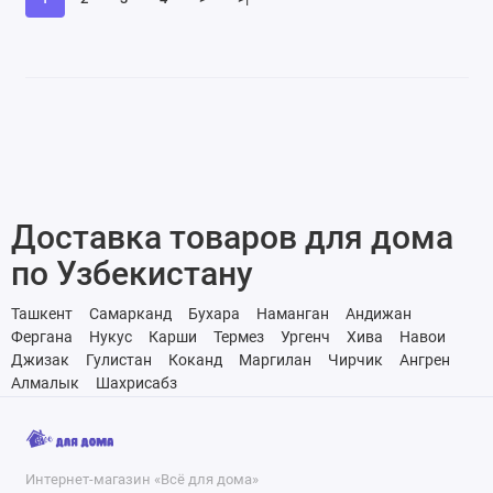
Доставка товаров для дома
по Узбекистану
Ташкент
Самарканд
Бухара
Наманган
Андижан
Фергана
Нукус
Карши
Термез
Ургенч
Хива
Навои
Джизак
Гулистан
Коканд
Маргилан
Чирчик
Ангрен
Алмалык
Шахрисабз
Интернет-магазин «Всё для дома»