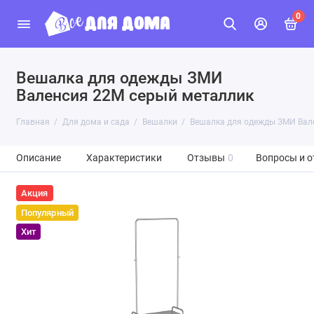
0
Вешалка для одежды ЗМИ
Валенсия 22М серый металлик
Главная
Для дома и сада
Вешалки
Вешалка для одежды ЗМИ Вал
Описание
Характеристики
Отзывы
0
Вопросы и о
Акция
Популярный
Хит