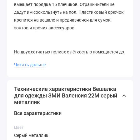
вмещает порядка 15 плечиков. Ограничители не
дадут им соскользнуть на пол. Пластиковый крючок
крепится на вешало и предназначен для сумок,
зонтов и прочих аксессуаров.
На двух сетчатых полках с лёгкостью помещается до
4 пар обуви. На боковых стойках предусмотрены
Читать дальше
стильные металлические крючки для хранения сумок
и прочих аксессуаров. Полка снизу позволяет
разместить обувь или коробки. Вешалку можно
Технические характеристики Вешалка
использовать в качестве стойки для отпаривания.
для одежды ЗМИ Валенсия 22М серый
Изделие в цветной картонной упаковке с удобной
металлик
ручкой - легко донести от пункта выдачи до дома и
Все характеристики
вручить в качестве подарка. Собирается легко по
схеме сборки, вся фурнитура и инструмент в
Цвет
комплекте. Расширенная гарантия от производителя
Серый металлик
- 3 года