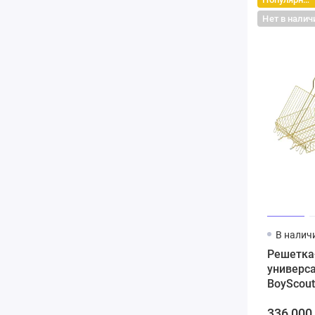
Нет в налич
В налич
Решетка
универс
BoyScou
336 000