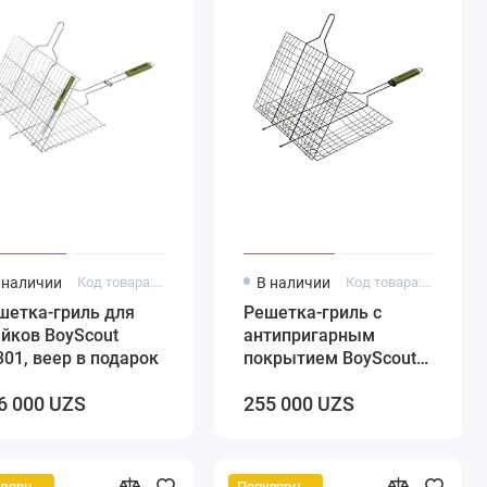
 наличии
Код товара: 5000234
В наличии
Код товара: 5000236
шетка-гриль для
Решетка-гриль с
ейков BoyScout
антипригарным
301, веер в подарок
покрытием BoyScout
61312, веер в подарок
6 000 UZS
255 000 UZS
Популярный
Популярный