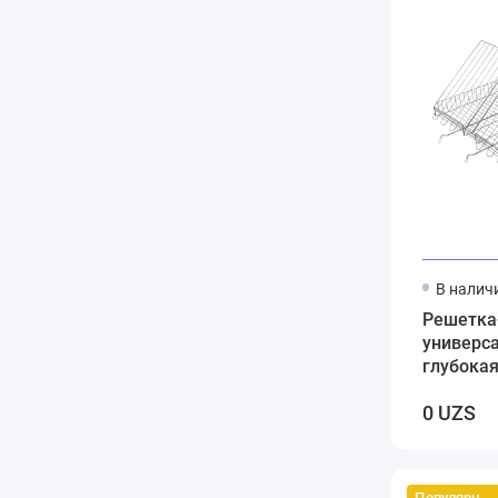
В налич
Решетка-
универс
глубокая
0 UZS
Популярный