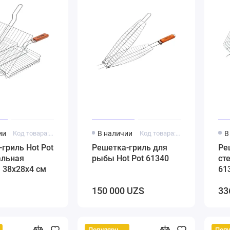
ии
Код товара: 500536
В наличии
Код товара: 5000170
В
гриль Hot Pot
Решетка-гриль для
Ре
альная
рыбы Hot Pot 61340
ст
 38х28х4 см
61
150 000 UZS
33
Популярный