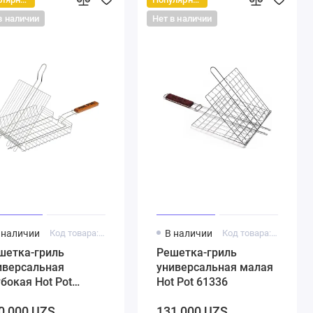
в наличии
Нет в наличии
 наличии
Код товара: 5000219
В наличии
Код товара: 5000169
шетка-гриль
Решетка-гриль
иверсальная
универсальная малая
убокая Hot Pot
Hot Pot 61336
338
0 000 UZS
131 000 UZS