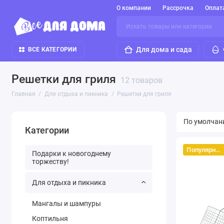
О компании
Рассрочка
Оплат
Для дома и сада
ВСЕ КАТЕГОРИИ
Решетки для гриля
12 товаров
Главная
Для отдыха и пикника
Решетки для гриля
Категории
Популярный
Подарки к новогоднему
торжеству!
Для отдыха и пикника
Мангалы и шампуры
Коптильня