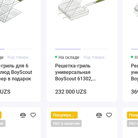
де
Код товара: 5000235
На складе
Код товара: 5000174
Н
гриль для 6
Решетка-гриль
Ре
блюд BoyScout
универсальная
ун
еер в подарок
BoyScout 61302,
Bo
картонный веер в
ка
 UZS
232 000 UZS
36
подарок
по
Популярный
ии
Нет в наличии
Нет 