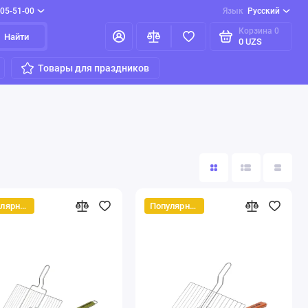
205-51-00
Язык
Русский
Корзина
0
Найти
0 UZS
Товары для праздников
Популярный
Популярный