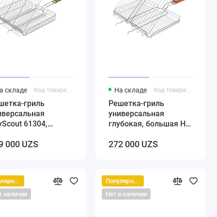
а складе
Код товара: 5000173
На складе
Код товара: 5000171
шетка-гриль
Решетка-гриль
иверсальная
универсальная
yScout 61304,
глубокая, большая Hot
ртонный веер в
Pot 61341
9 000 UZS
272 000 UZS
дарок
Популярный
Популярный
в наличии
Нет в наличии