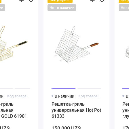
ии
Нет в наличии
Нет 
ии
Код товара: 5000233
В наличии
Код товара: 5000172
В
-гриль
Решетка-гриль
Ре
альная
универсальная Hot Pot
ун
t GOLD 61901
61333
гл
61
 UZS
150 000 UZS
17