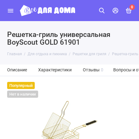
0
Решетка-гриль универсальная
BoyScout GOLD 61901
Главная
Для отдыха и пикника
Решетки для гриля
Решетка-гриль
Описание
Характеристики
Отзывы
0
Вопросы и о
Популярный
Нет в наличии