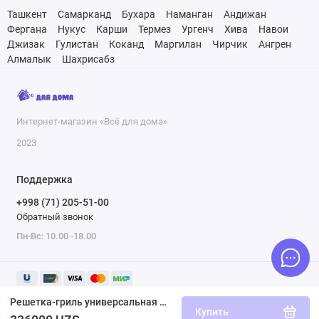
Ташкент
Самарканд
Бухара
Наманган
Андижан
Фергана
Нукус
Карши
Термез
Ургенч
Хива
Навои
Джизак
Гулистан
Коканд
Маргилан
Чирчик
Ангрен
Алмалык
Шахрисабз
Интернет-магазин «Всё для дома»
2023
Поддержка
+998 (71) 205-51-00
Обратный звонок
Пн-Вс: 10.00 -18.00
Решетка-гриль универсальная BoyScout GOLD 61901
Купить