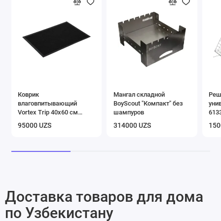
Коврик
Мангал складной
Реш
влаговпитывающий
BoyScout "Компакт" без
уни
Vortex Trip 40х60 см
шампуров
613
черный
95000 UZS
314000 UZS
150
Доставка товаров для дома
по Узбекистану