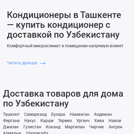
Кондиционеры в Ташкенте
— купить кондиционер с
доставкой по Узбекистану
Комфортный микроклимат в помещении напрямую влияет
на самочувствие, работоспособность и качество отдыха. В
условиях жаркого климата Узбекистана кондиционер
Читать дальше
становится необходимым элементом бытовой техники, а не
сезонной покупкой. Компания MERITRADE UNION формирует
ассортимент кондиционеров с учетом реальных условий
эксплуатации, площади помещений и требований к
Доставка товаров для дома
энергоэффективности.
по Узбекистану
Покупатели, которые планируют кондиционер купить
Ташкент, обращают внимание не только на цену, но и на
Ташкент
Самарканд
Бухара
Наманган
Андижан
стабильность работы, уровень шума и удобство
Фергана
Нукус
Карши
Термез
Ургенч
Хива
Навои
Джизак
управления. Кондиционеры интернет-магазин Узбекистан от
Гулистан
Коканд
Маргилан
Чирчик
Ангрен
Алмалык
Шахрисабз
MERITRADE UNION предлагает решения для квартир,