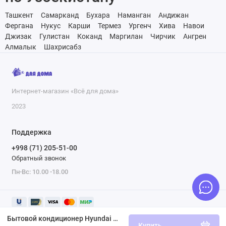
Ташкент
Самарканд
Бухара
Наманган
Андижан
Фергана
Нукус
Карши
Термез
Ургенч
Хива
Навои
Джизак
Гулистан
Коканд
Маргилан
Чирчик
Ангрен
Алмалык
Шахрисабз
Интернет-магазин «Всё для дома»
2023
Поддержка
+998 (71) 205-51-00
Обратный звонок
Пн-Вс: 10.00 -18.00
Бытовой кондиционер Hyundai HYSAC-24 T-PRO
Купить