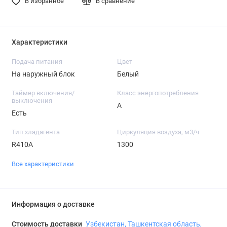
В избранное
В сравнение
Характеристики
Подача питания
Цвет
На наружный блок
Белый
Таймер включения/
Класс энергопотребления
выключения
A
Есть
Тип хладагента
Циркуляция воздуха, м3/ч
R410A
1300
Все характеристики
Информация о доставке
Стоимость доставки
Узбекистан, Ташкентская область,