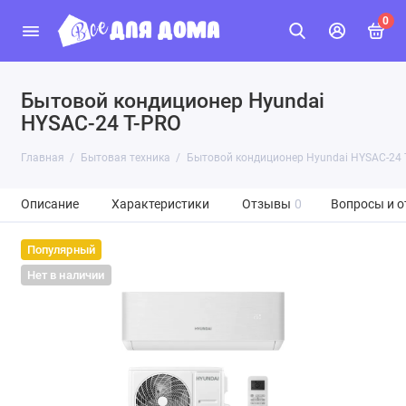
0
Бытовой кондиционер Hyundai
HYSAC-24 T-PRO
Главная
Бытовая техника
Бытовой кондиционер Hyundai HYSAC-24 
Описание
Характеристики
Отзывы
0
Вопросы и о
Популярный
Нет в наличии