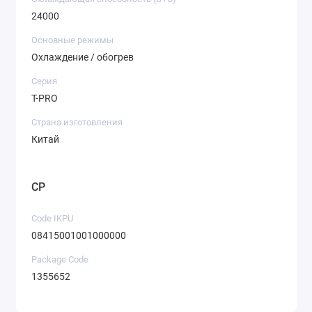
24000
Основные режимы
Охлаждение / обогрев
Серия
T-PRO
Страна изготовления
Китай
CP
Code IKPU
08415001001000000
Package Code
1355652