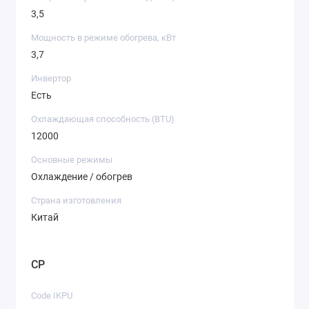
3,5
Мощность в режиме обогрева, кВт
3,7
Инвертор
Есть
Охлаждающая способность (BTU)
12000
Основные режимы
Охлаждение / обогрев
Страна изготовления
Китай
CP
Code IKPU