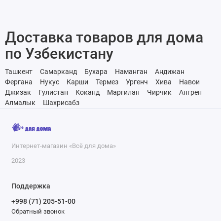
Доставка товаров для дома
по Узбекистану
Ташкент
Самарканд
Бухара
Наманган
Андижан
Фергана
Нукус
Карши
Термез
Ургенч
Хива
Навои
Джизак
Гулистан
Коканд
Маргилан
Чирчик
Ангрен
Алмалык
Шахрисабз
Интернет-магазин «Всё для дома»
2023
Поддержка
+998 (71) 205-51-00
Обратный звонок