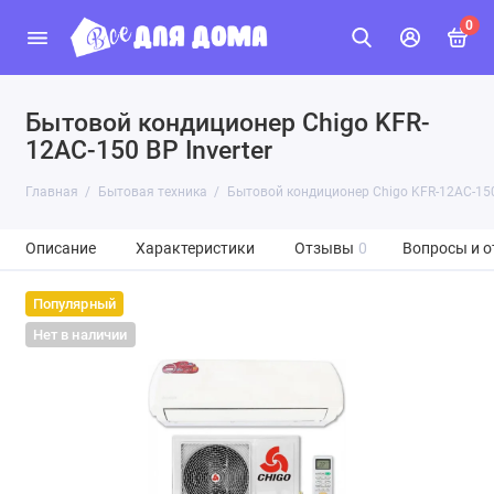
0
Бытовой кондиционер Chigo KFR-
12AC-150 BP Inverter
Главная
Бытовая техника
Бытовой кондиционер Chigo KFR-12AC-150 
Описание
Характеристики
Отзывы
0
Вопросы и о
Популярный
Нет в наличии