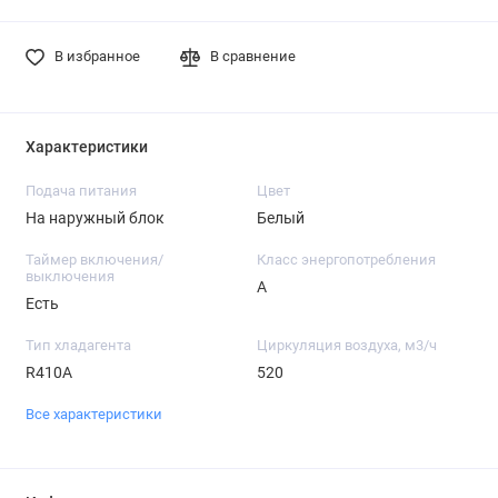
В избранное
В сравнение
Характеристики
Подача питания
Цвет
На наружный блок
Белый
Таймер включения/
Класс энергопотребления
выключения
A
Есть
Тип хладагента
Циркуляция воздуха, м3/ч
R410A
520
Все характеристики