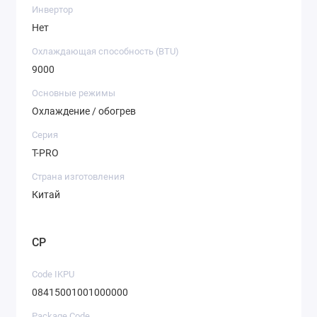
Инвертор
Нет
Охлаждающая способность (BTU)
9000
Основные режимы
Охлаждение / обогрев
Серия
T-PRO
Страна изготовления
Китай
CP
Code IKPU
08415001001000000
Package Code