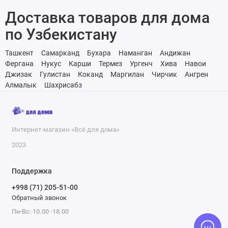
Доставка товаров для дома
по Узбекистану
Ташкент
Самарканд
Бухара
Наманган
Андижан
Фергана
Нукус
Карши
Термез
Ургенч
Хива
Навои
Джизак
Гулистан
Коканд
Маргилан
Чирчик
Ангрен
Алмалык
Шахрисабз
Интернет-магазин «Всё для дома»
2023
Поддержка
+998 (71) 205-51-00
Обратный звонок
Пн-Вс: 10.00 -18.00