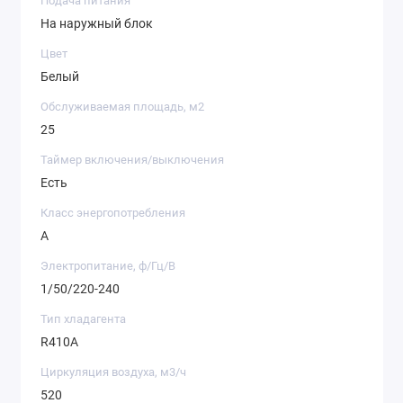
Подача питания
На наружный блок
Цвет
Белый
Обслуживаемая площадь, м2
25
Таймер включения/выключения
Есть
Класс энергопотребления
A
Электропитание, ф/Гц/В
1/50/220-240
Тип хладагента
R410A
Циркуляция воздуха, м3/ч
520