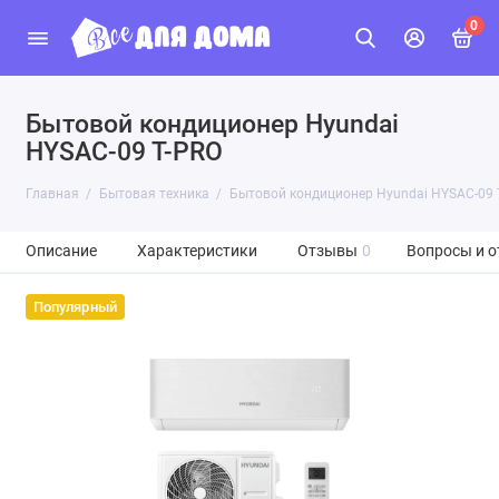
0
Бытовой кондиционер Hyundai
HYSAC-09 T-PRO
Главная
Бытовая техника
Бытовой кондиционер Hyundai HYSAC-09 
Описание
Характеристики
Отзывы
0
Вопросы и о
Популярный