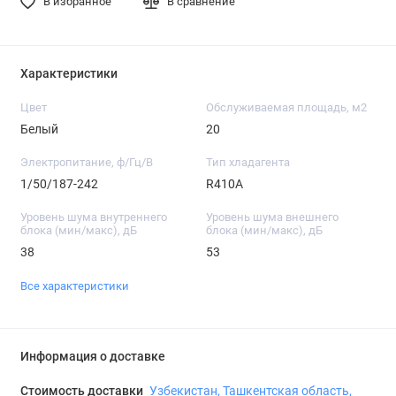
В избранное
В сравнение
Характеристики
Цвет
Обслуживаемая площадь, м2
Белый
20
Электропитание, ф/Гц/В
Тип хладагента
1/50/187-242
R410A
Уровень шума внутреннего
Уровень шума внешнего
блока (мин/макс), дБ
блока (мин/макс), дБ
38
53
Все характеристики
Информация о доставке
Стоимость доставки
Узбекистан, Ташкентская область,