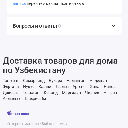
запись
перед тем как написать отзыв
Вопросы и ответы
0
Доставка товаров для дома
по Узбекистану
Ташкент
Самарканд
Бухара
Наманган
Андижан
Фергана
Нукус
Карши
Термез
Ургенч
Хива
Навои
Джизак
Гулистан
Коканд
Маргилан
Чирчик
Ангрен
Алмалык
Шахрисабз
Интернет-магазин «Всё для дома»