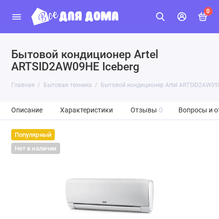
0
Бытовой кондиционер Artel
ARTSID2AW09HE Iceberg
Главная
Бытовая техника
Бытовой кондиционер Artel ARTSID2AW09H
Описание
Характеристики
Отзывы
0
Вопросы и о
Популярный
Нет в наличии