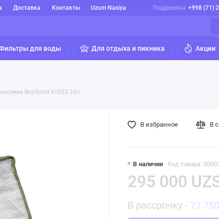
а
Доставка
Контакты
Uzum Nasiya
Поддержка
+998 (71) 
Фильтры для воды
Для отдыха и пикника
Акции
мосумка BoyScout 61053 24л
В избранное
В 
В наличии
Код товара: 5000
295 000 UZ
В рассрочку -
73 75