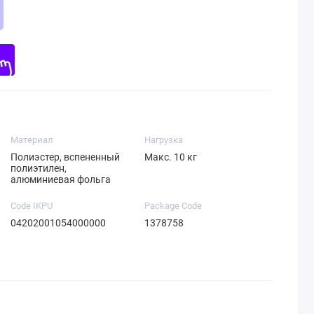
Материал
Нагрузка
Полиэстер, вспененный
Макс. 10 кг
полиэтилен,
алюминиевая фольга
Code IKPU
Package Code
04202001054000000
1378758