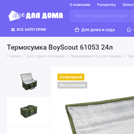
О компании
Рассрочка
Оплат
Для дома и сада
ВСЕ КАТЕГОРИИ
Термосумка BoyScout 61053 24л
Главная
Для отдыха и пикника
Принадлежности для пикника
Тер
Популярный
Нет в наличии