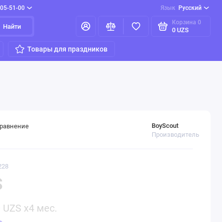
205-51-00
Язык
Русский
Корзина
0
Найти
0 UZS
Товары для праздников
BoyScout
сравнение
Производитель
228
S
0
UZS x4 мес.