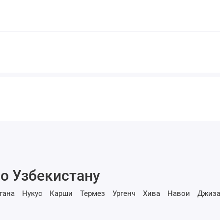
о Узбекистану
гана
Нукус
Карши
Термез
Ургенч
Хива
Навои
Джиза