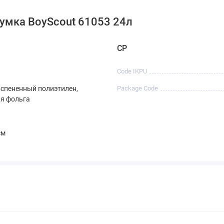
умка BoyScout 61053 24л
CP
Code IKPU
вспененный полиэтилен,
Package Code
я фольга
см