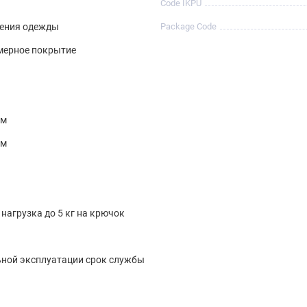
Code IKPU
ения одежды
Package Code
мерное покрытие
см
см
нагрузка до 5 кг на крючок
ной эксплуатации срок службы