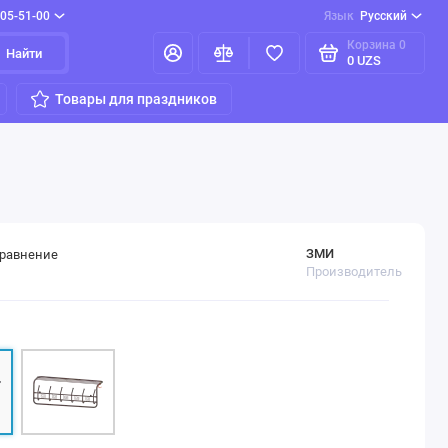
205-51-00
Язык
Русский
Корзина
0
Найти
0 UZS
Товары для праздников
ЗМИ
сравнение
Производитель