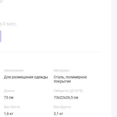
07
x4 мес.
Назначение
Материал
Для размещения одежды
Сталь, полимерное
покрытие
Длина
Габариты (Д*Ш*В)
73 см
73х22х26,5 см
Вес Нетто
Вес Брутто
1,6 кг
2,1 кг