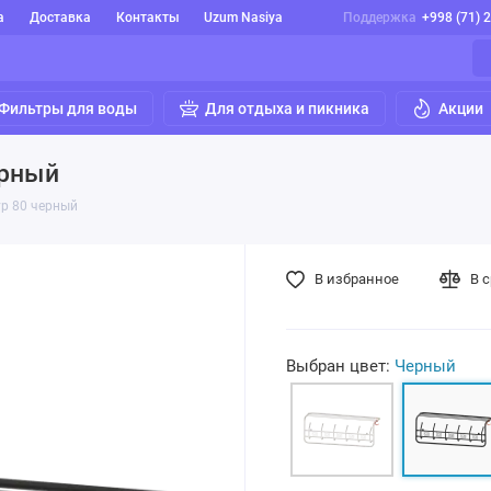
а
Доставка
Контакты
Uzum Nasiya
Поддержка
+998 (71) 
Фильтры для воды
Для отдыха и пикника
Акции
ерный
р 80 черный
В избранное
В 
Выбран цвет:
Черный