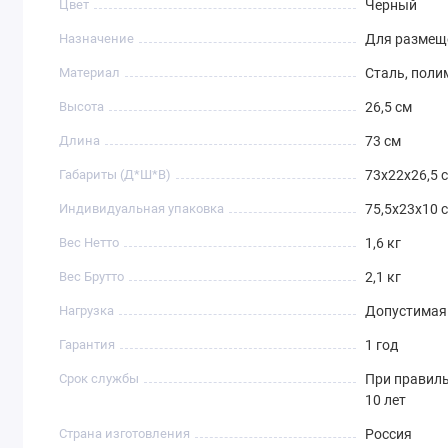
Цвет
Черный
Назначение
Для размещ
Материал
Сталь, поли
Высота
26,5 см
Длина
73 см
Габариты (Д*Ш*В)
73х22х26,5 
Индивидуальная упаковка
75,5х23х10 
Вес Нетто
1,6 кг
Вес Брутто
2,1 кг
Нагрузка
Допустимая 
Гарантия
1 год
Срок службы
При правиль
10 лет
Страна изготовления
Россия