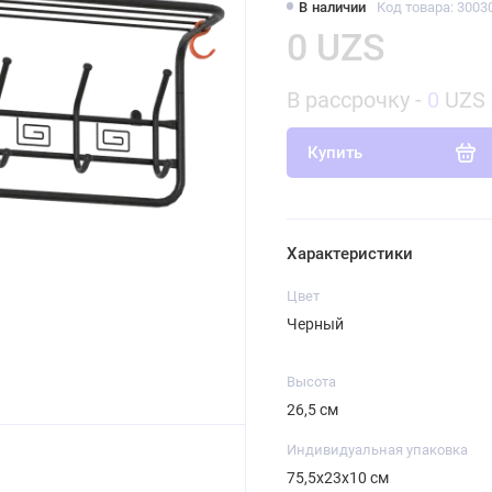
В наличии
Код товара: 3003
0 UZS
В рассрочку -
0
UZS 
Купить
Характеристики
Цвет
Черный
Высота
26,5 см
Индивидуальная упаковка
75,5х23х10 см