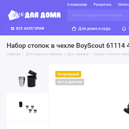
О компании
Рассрочка
Оплат
Для дома и сада
ВСЕ КАТЕГОРИИ
Набор стопок в чехле BoyScout 61114 
Главная
Для отдыха и пикника
Для туризма
Набор стопок в чехл
Популярный
Нет в наличии