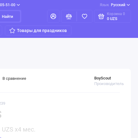
205-51-00
Язык
Русский
Корзина
0
Найти
0 UZS
Товары для праздников
BoyScout
В сравнение
Производитель
239
S
0
UZS x4 мес.