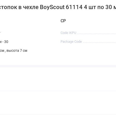
топок в чехле BoyScout 61114 4 шт по 30 
CP
т
Code IKPU
 - 30
Package Code
см , высота 7 см