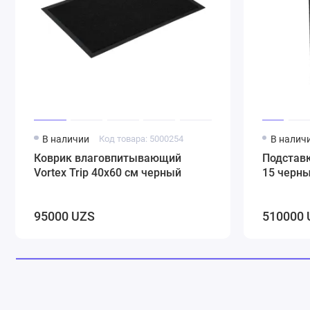
В наличии
Код товара: 5000254
В налич
Коврик влаговпитывающий
Подстав
Vortex Trip 40х60 см черный
15 черн
95000 UZS
510000 