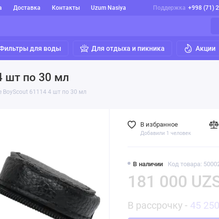
а
Доставка
Контакты
Uzum Nasiya
Поддержка
+998 (71) 
Фильтры для воды
Для отдыха и пикника
Акции
4 шт по 30 мл
е BoyScout 61114 4 шт по 30 мл
В избранное
Добавили 1 человек
В наличии
Код товара: 5000
181 000 UZ
В рассрочку -
45 25