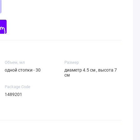
Объем, мл
Размер
одной стопки - 30
диаметр 4.5 см , высота 7
см
Package Code
1489201