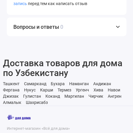
запись
перед тем как написать отзыв
Вопросы и ответы
0
Доставка товаров для дома
по Узбекистану
Ташкент
Самарканд
Бухара
Наманган
Андижан
Фергана
Нукус
Карши
Термез
Ургенч
Хива
Навои
Джизак
Гулистан
Коканд
Маргилан
Чирчик
Ангрен
Алмалык
Шахрисабз
Интернет-магазин «Всё для дома»