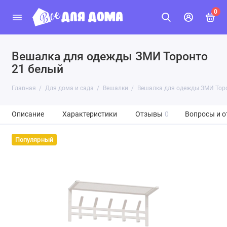
0
Вешалка для одежды ЗМИ Торонто
21 белый
Главная
Для дома и сада
Вешалки
Вешалка для одежды ЗМИ Тор
Описание
Характеристики
Отзывы
0
Вопросы и о
Популярный