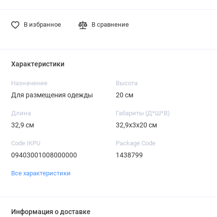
В избранное
В сравнение
Характеристики
Назначение
Высота
Для размещения одежды
20 см
Длина
Габариты (Д*Ш*В)
32,9 см
32,9х3х20 см
Code IKPU
Package Code
09403001008000000
1438799
Все характеристики
Информация о доставке