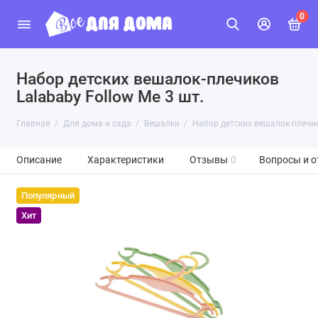
0
Набор детских вешалок-плечиков
Lalababy Follow Me 3 шт.
Главная
Для дома и сада
Вешалки
Набор детских вешалок-плечик
Описание
Характеристики
Отзывы
0
Вопросы и о
Популярный
Хит