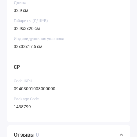
Длина
32,9 см
Габариты (Д*Ш*В)
32,9х3х20 см
Индивидуальная упаковка
33х33х17,5 см
CP
Code IKPU
09403001008000000
Package Code
1438799
Отзывы
0