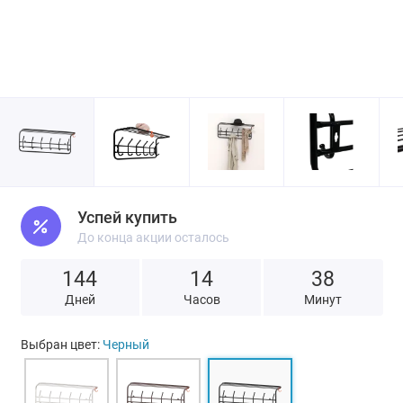
Успей купить
До конца акции осталось
144
1
4
3
8
Дней
Часов
Минут
Выбран цвет:
Черный