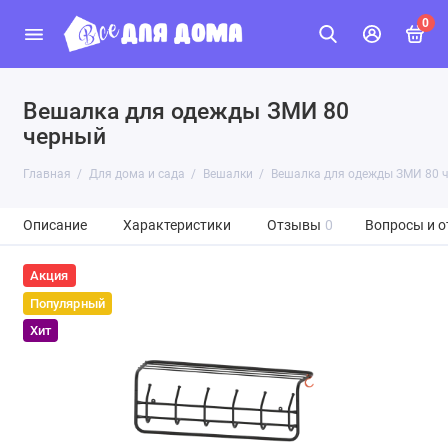
0
Вешалка для одежды ЗМИ 80
черный
Главная
Для дома и сада
Вешалки
Вешалка для одежды ЗМИ 80 
Описание
Характеристики
Отзывы
0
Вопросы и о
Акция
Популярный
Хит