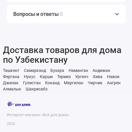
Вопросы и ответы
0
Доставка товаров для дома
по Узбекистану
Ташкент
Самарканд
Бухара
Наманган
Андижан
Фергана
Нукус
Карши
Термез
Ургенч
Хива
Навои
Джизак
Гулистан
Коканд
Маргилан
Чирчик
Ангрен
Алмалык
Шахрисабз
Интернет-магазин «Всё для дома»
2023