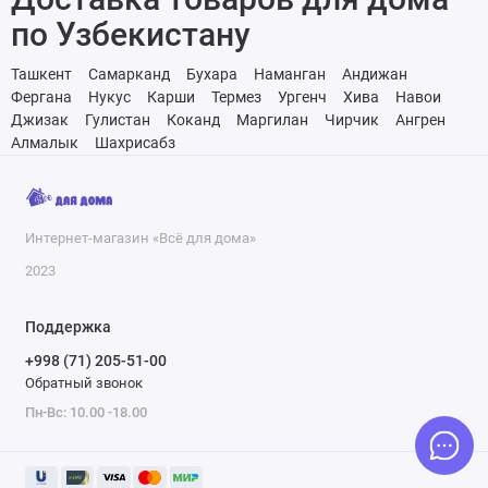
по Узбекистану
Ташкент
Самарканд
Бухара
Наманган
Андижан
Фергана
Нукус
Карши
Термез
Ургенч
Хива
Навои
Джизак
Гулистан
Коканд
Маргилан
Чирчик
Ангрен
Алмалык
Шахрисабз
Интернет-магазин «Всё для дома»
2023
Поддержка
+998 (71) 205-51-00
Обратный звонок
Пн-Вс: 10.00 -18.00