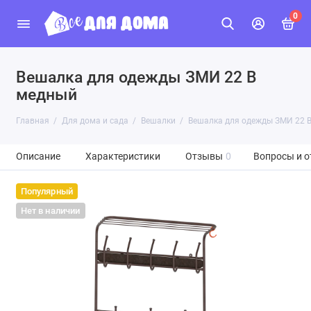
0
Вешалка для одежды ЗМИ 22 В
медный
Главная
Для дома и сада
Вешалки
Вешалка для одежды ЗМИ 22 
Описание
Характеристики
Отзывы
0
Вопросы и о
Популярный
Нет в наличии