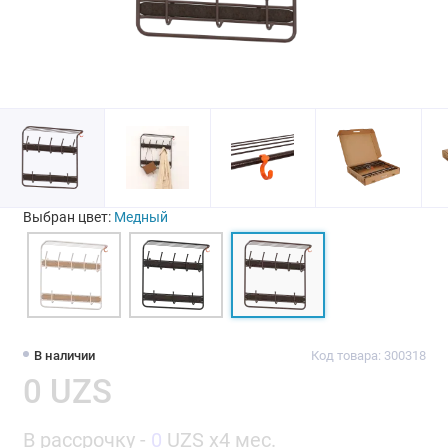
Выбран цвет:
Медный
В наличии
Код товара: 300318
0 UZS
В рассрочку -
0
UZS x4 мес.