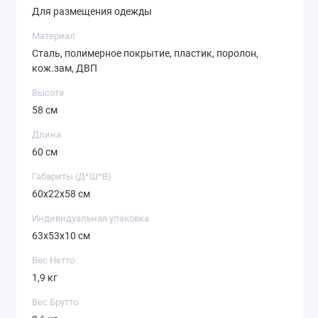
Для размещения одежды
Материал
Сталь, полимерное покрытие, пластик, поролон,
кож.зам, ДВП
Высота
58 см
Длина
60 см
Габариты (Д*Ш*В)
60х22х58 см
Индивидуальная упаковка
63х53х10 см
Вес Нетто
1,9 кг
Вес Брутто