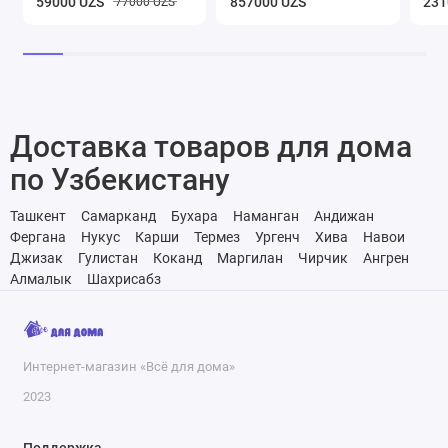
59000 UZS
857000 UZS
231
77000 UZS
Доставка товаров для дома
по Узбекистану
Ташкент
Самарканд
Бухара
Наманган
Андижан
Фергана
Нукус
Карши
Термез
Ургенч
Хива
Навои
Джизак
Гулистан
Коканд
Маргилан
Чирчик
Ангрен
Алмалык
Шахрисабз
Интернет-магазин «Всё для дома»
2023
Поддержка