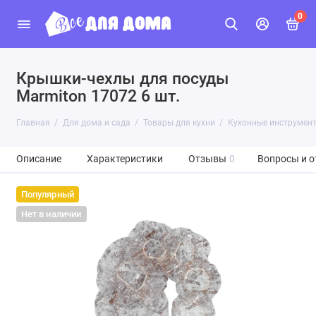
0
Крышки-чехлы для посуды
Marmiton 17072 6 шт.
Главная
Для дома и сада
Товары для кухни
Кухонные инструмен
Описание
Характеристики
Отзывы
0
Вопросы и о
Популярный
Нет в наличии